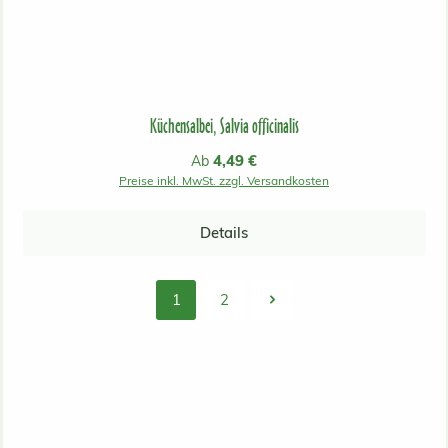
Küchensalbei, Salvia officinalis
Regulärer Preis:
4,49 €
Ab
Preise inkl. MwSt. zzgl. Versandkosten
Details
1
2
Seite
Seite