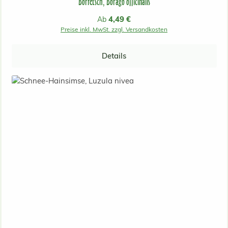
Borretsch, Borago officinalis
Regulärer Preis:
4,49 €
Ab
Preise inkl. MwSt. zzgl. Versandkosten
Details