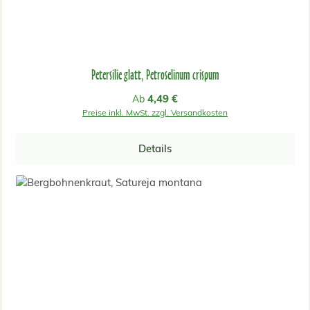
Petersilie glatt, Petroselinum crispum
Regulärer Preis:
4,49 €
Ab
Preise inkl. MwSt. zzgl. Versandkosten
Details