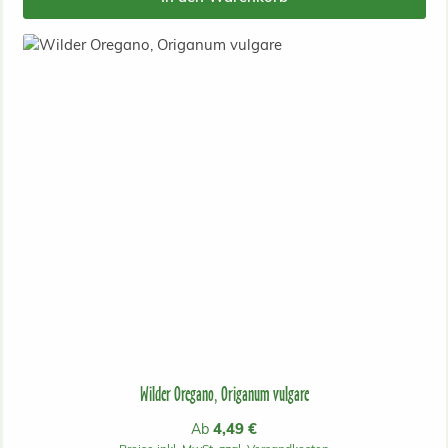
Wilder Oregano, Origanum vulgare
Regulärer Preis:
4,49 €
Ab