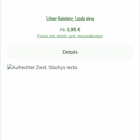
Schnee-Hainsimse, Luzula nivea
Regulärer Preis:
3,95 €
Ab
Preise inkl. MwSt. zzgl. Versandkosten
Details