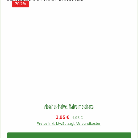
20.2
%
Moschus-Malve, Malva moschata
Verkaufspreis:
3,95 €
Regulärer Preis:
4,95 €
Preise inkl. MwSt. zzgl. Versandkosten