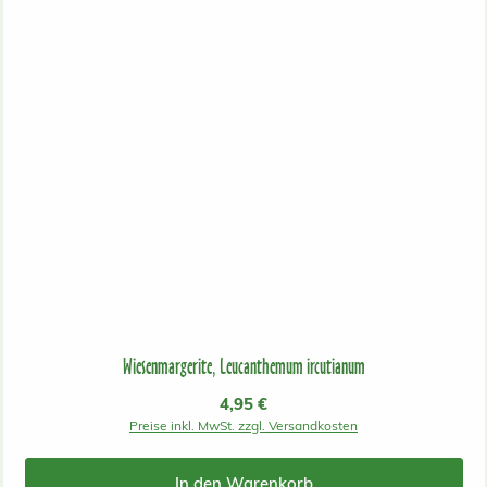
Wiesenmargerite, Leucanthemum ircutianum
Regulärer Preis:
4,95 €
Preise inkl. MwSt. zzgl. Versandkosten
In den Warenkorb