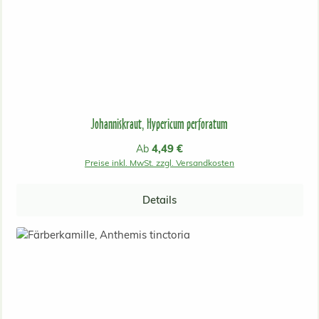
Johanniskraut, Hypericum perforatum
Regulärer Preis:
4,49 €
Ab
Preise inkl. MwSt. zzgl. Versandkosten
Details