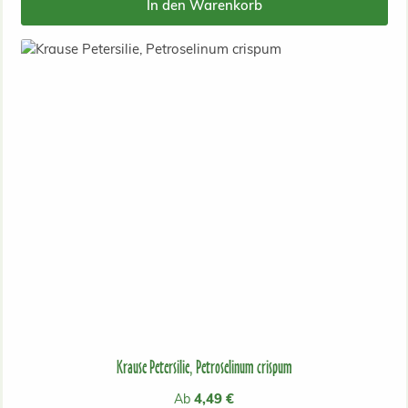
In den Warenkorb
Krause Petersilie, Petroselinum crispum
Regulärer Preis:
4,49 €
Ab