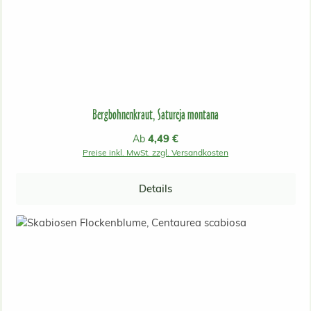
Bergbohnenkraut, Satureja montana
Regulärer Preis:
4,49 €
Ab
Preise inkl. MwSt. zzgl. Versandkosten
Details