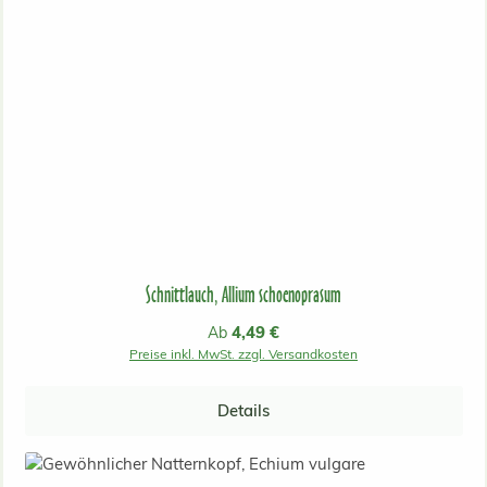
Schnittlauch, Allium schoenoprasum
Regulärer Preis:
4,49 €
Ab
Preise inkl. MwSt. zzgl. Versandkosten
Details