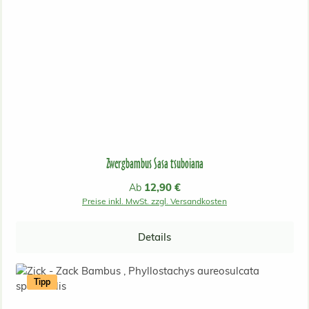
Zwergbambus Sasa tsuboiana
Regulärer Preis:
12,90 €
Ab
Preise inkl. MwSt. zzgl. Versandkosten
Details
Tipp