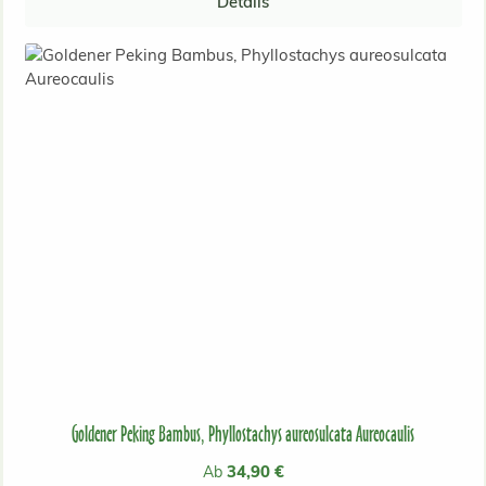
Details
Goldener Peking Bambus, Phyllostachys aureosulcata Aureocaulis
Regulärer Preis:
34,90 €
Ab