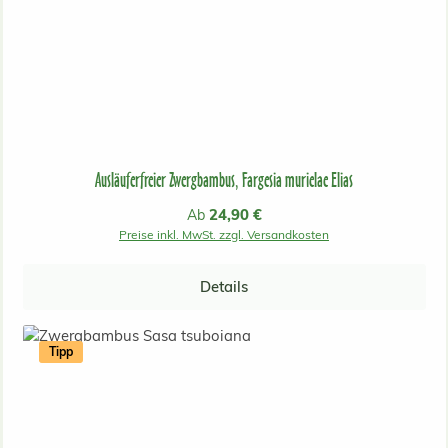
Ausläuferfreier Zwergbambus, Fargesia murielae Elias
Regulärer Preis:
24,90 €
Ab
Preise inkl. MwSt. zzgl. Versandkosten
Details
Tipp