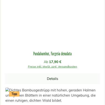
Pandabambus, Fargesia denudata
Regulärer Preis:
17,90 €
Ab
Preise inkl. MwSt. zzgl. Versandkosten
Details
Tipp