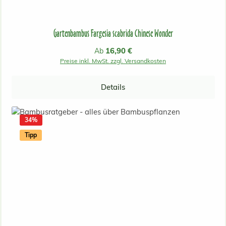
Gartenbambus Fargesia scabrida Chinese Wonder
Regulärer Preis:
16,90 €
Ab
Preise inkl. MwSt. zzgl. Versandkosten
Details
34
%
Tipp