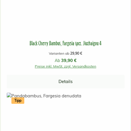
Black Cherry Bambus, Fargesia spez. Jiuzhaigou 4
Varianten ab
29,90 €
Regulärer Preis:
39,90 €
Ab
Preise inkl. MwSt. zzgl. Versandkosten
Details
Tipp