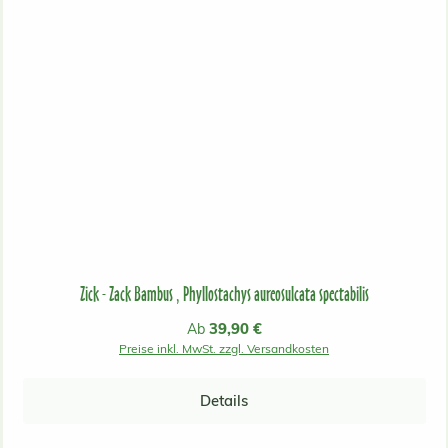
Zick - Zack Bambus , Phyllostachys aureosulcata spectabilis
Regulärer Preis:
39,90 €
Ab
Preise inkl. MwSt. zzgl. Versandkosten
Details