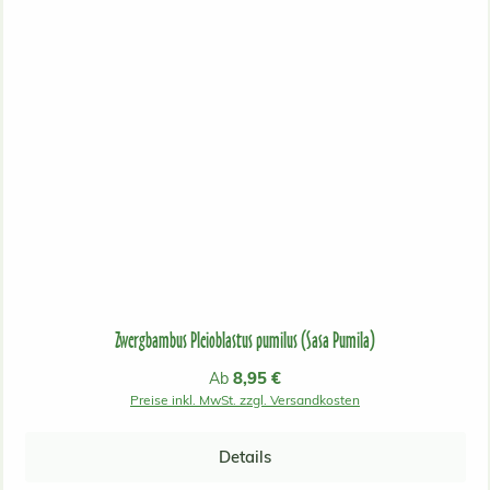
Zwergbambus Pleioblastus pumilus (Sasa Pumila)
Regulärer Preis:
8,95 €
Ab
Preise inkl. MwSt. zzgl. Versandkosten
Details