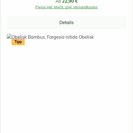
Regulärer Preis:
22,90 €
Ab
Preise inkl. MwSt. zzgl. Versandkosten
Details
Tipp