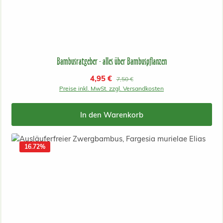
Bambusratgeber - alles über Bambuspflanzen
Verkaufspreis:
4,95 €
Regulärer Preis:
7,50 €
Preise inkl. MwSt. zzgl. Versandkosten
In den Warenkorb
16.72
%