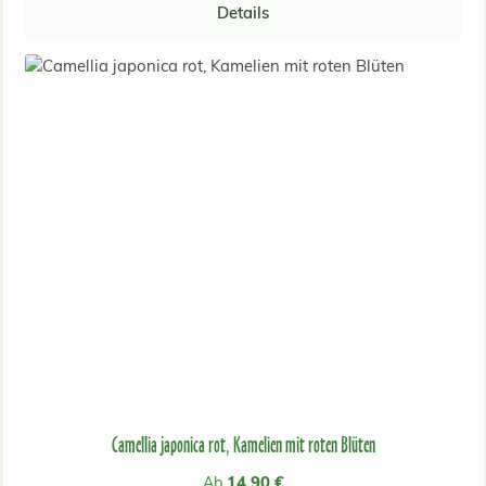
Details
Camellia japonica rot, Kamelien mit roten Blüten
Regulärer Preis:
14,90 €
Ab