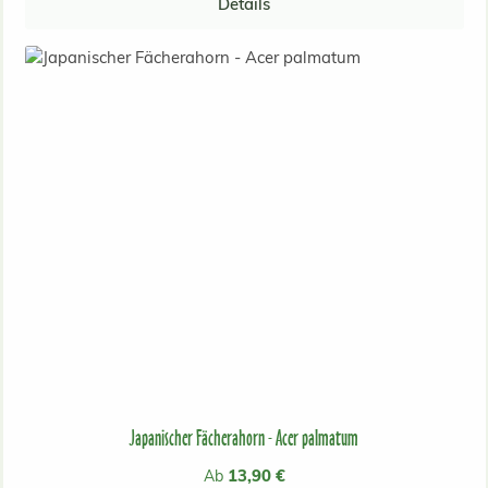
Details
Japanischer Fächerahorn - Acer palmatum
Regulärer Preis:
13,90 €
Ab