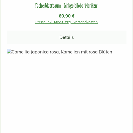
Fächerblattbaum - Ginkgo biloba 'Mariken'
Regulärer Preis:
69,90 €
Preise inkl. MwSt. zzgl. Versandkosten
Details