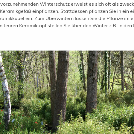
 vorzunehmenden Winterschutz erweist es sich oft als zweckmä
 Keramikgefäß einpflanzen. Stattdessen pflanzen Sie in ein ei
ramikkübel ein. Zum Überwintern lassen Sie die Pflanze im 
 teuren Keramiktopf stellen Sie über den Winter z.B. in den K