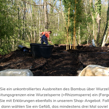
 Sie ein unkontrolliertes Ausbreiten des Bambus über Wurzel
itungsgrenzen eine Wurzelsperre (=Rhizomsperre) ein (Farge
 Sie mit Erklärungen ebenfalls in unserem Shop-Angebot. Fall
, dann wählen Sie ein Gefäß, das mindestens drei Mal soviel I