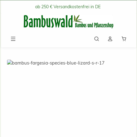
ab 250 € Versandkostenfrei in DE
Zum Hauptinhalt springen
Waren
Bambus für Hecken ohne Ausläufer