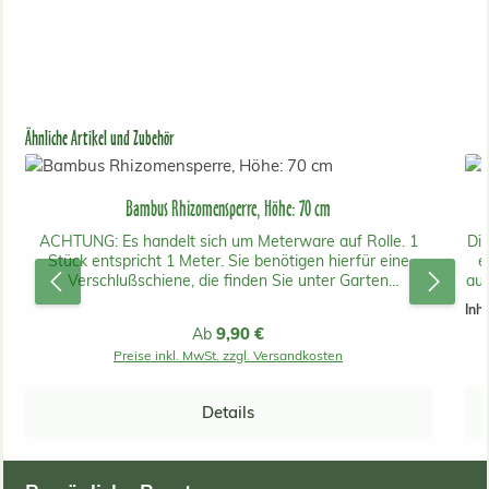
Produktgalerie überspringen
Ähnliche Artikel und Zubehör
Bambus Rhizomensperre, Höhe: 70 cm
ACHTUNG: Es handelt sich um Meterware auf Rolle. 1
Die
Stück entspricht 1 Meter. Sie benötigen hierfür eine
e
Verschlußschiene, die finden Sie unter Garten
auf
Zubehör/Verschußschiene! Die meisten handelsüblichen
Inha
Bambussorten wie Phyllostachys, Pseudosasa, Sasa usw.
P
Regulärer Preis:
9,90 €
Ab
neigen zu ausgeprägter unterirdischer Wurzelbildung
gr
Preise inkl. MwSt. zzgl. Versandkosten
(Rhizomen). Dies zeigt sich meist erst einige Jahre nach
o
der Neupflanzung. Dabei können Ausläufer mehrere
,
Meter von der Mutterpflanze entfernt auftauchen. Sie
un
Details
nehmen dabei leider keine Rücksicht auf Folienteiche,
Steinplatten, Drainagen oder auf Nachbar´s
Grundstücksgrenze. Wir empfehlen deshalb den Einsatz
Ge
von Rhizomensperren, die den unterirdischen Wuchs der
Bi