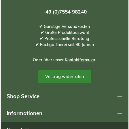
zu gießen. Hinweis (aus Transport- und
Sicherheitsgründen). Unsere 10kg Dünger Einheit wird in
+49 (0)7554 98240
einer Kartonverpackung versendet (nicht im Eimer).
✔ Günstige Versandkosten
✔ Große Produktauswahl
✔ Professionelle Beratung
✔ Fachgärtnerei seit 40 Jahren
Oder über unser
Kontaktformular
.
Vertrag widerrufen
Shop Service
Informationen