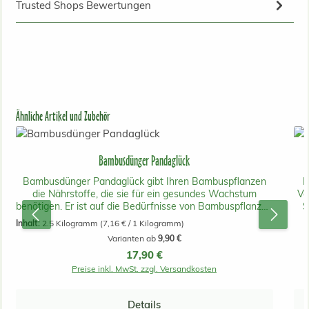
Trusted Shops Bewertungen
Produktgalerie überspringen
Ähnliche Artikel und Zubehör
Bambusdünger Pandaglück
Bambusdünger Pandaglück gibt Ihren Bambuspflanzen
D
die Nährstoffe, die sie für ein gesundes Wachstum
Vo
benötigen. Er ist auf die Bedürfnisse von Bambuspflanzen
S
abgestimmt. Durch Düngung erreichen die Pflanzen eine
Fr
Inhalt:
2.5 Kilogramm
(7,16 € / 1 Kilogramm)
bessere Winterhärte, Vitalität, ein maximales Wachstum
Varianten ab
9,90 €
und die Bambuspflanzen produzieren schneller dicke
10
Regulärer Preis:
17,90 €
Halme. Der Dünger enthält das für den Bambus so
a
wichtige Silizium in feinster Form, so wie alle wichtigen
Preise inkl. MwSt. zzgl. Versandkosten
Haupt- und Spurennährstoffe in einer organisch-
mineralischen Mischung. 8% N, 4% P205, 7% K20, 2% Mg
Bo
Details
Die 1. Düngung erfolgt im zeitigen Frühjahr (ab Mitte
4