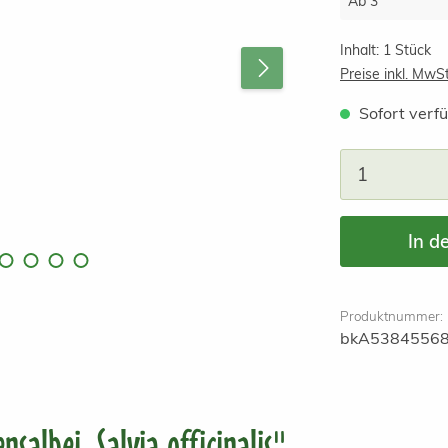
Ab
3
Inhalt:
1 Stück
Preise inkl. MwS
Sofort verfü
Produkt A
In d
Produktnummer:
bkA5384556
albei, Salvia officinalis"