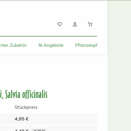
Warenkorb enthält
rten Zubehör
% Angebote
Pflanzenpflege und Tipps
, Salvia officinalis
Stückpreis
4,95 €