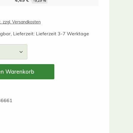
4,49 €
-9,29 %
t. zzgl. Versandkosten
gbar, Lieferzeit: Lieferzeit 3-7 Werktage
nzahl: Gib den gewünschten Wert ein ode
en Warenkorb
86661