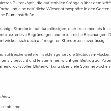
oletten Blütenköpfe, die auf stabilen Stängeln über dem kr
 Farbe und eine natürliche Wiesenatmosphäre in den Garten.
nahe Blumensträuße.
nige Standorte auf durchlässigen, eher trockenen bis frisc
e, extensive Begrünungen und artenreiche Böschungen. Dank
entwickelt sich auch auf mageren Standorten zuverlässig.
d zahlreiche weitere Insekten gehört die Skabiosen-Flocke
tensiv besucht und leisten einen wichtigen Beitrag zur Arte
ner eindrucksvollen Blütenwirkung über viele Sommerwochen
abiosa
ockenblume