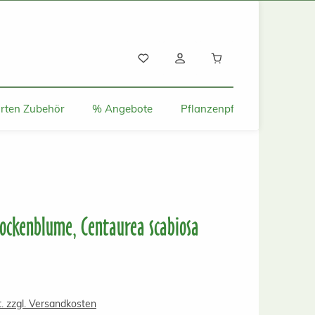
Warenkorb enthält
rten Zubehör
% Angebote
Pflanzenpflege und Tipps
lockenblume, Centaurea scabiosa
s:
t. zzgl. Versandkosten