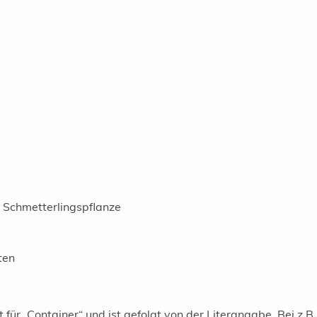
 Schmetterlingspflanze
ten
 für „Container“ und ist gefolgt von der Literangabe. Bei z.B