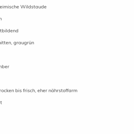
heimische Wildstaude
m
stbildend
nitten, graugrün
ember
rocken bis frisch, eher nährstoffarm
t