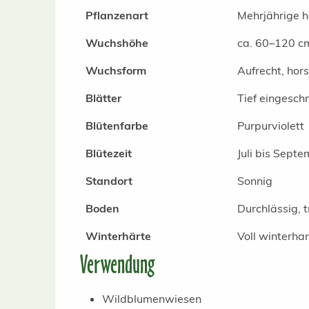
Pflanzenart
Mehrjährige 
Wuchshöhe
ca. 60–120 c
Wuchsform
Aufrecht, hor
Blätter
Tief eingesch
Blütenfarbe
Purpurviolett
Blütezeit
Juli bis Sept
Standort
Sonnig
Boden
Durchlässig, t
Winterhärte
Voll winterhar
Verwendung
Wildblumenwiesen