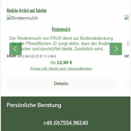
Produktgalerie überspringen
Ähnliche Artikel und Zubehör
Rindenmulch
Der Rindenmulch von FRUX dient zur Bodenabdeckung
für alle Pflanzflächen. Er sorgt dafür, dass der Boden
Du
locker und durchlüftet bleibt. Zusätzlich wird
Unkrautwuchs gehemmt. Die Teilchen sind bei der
Inhalt:
60 Liter
(0,23 € / 1 Liter)
Inha
feinkörnigen 0-15mm groß. Ein Sack reicht für bis zu 1.6
Regulärer Preis:
12,90 €
Ab
m2.
Preise inkl. MwSt. zzgl. Versandkosten
zus
Details
e
Persönliche Beratung
+49 (0)7554 98240