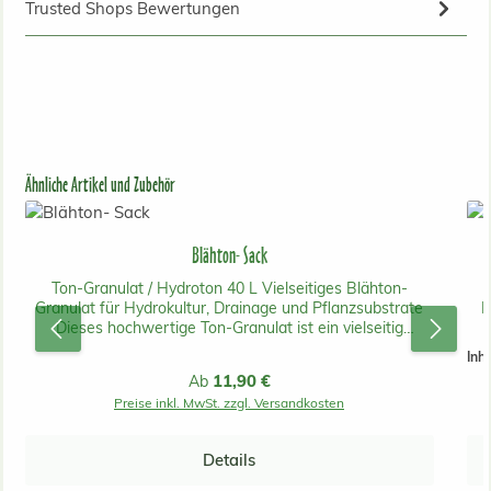
Trusted Shops Bewertungen
Produktgalerie überspringen
Ähnliche Artikel und Zubehör
Blähton- Sack
Ton-Granulat / Hydroton 40 L Vielseitiges Blähton-
D
Granulat für Hydrokultur, Drainage und Pflanzsubstrate
B
Dieses hochwertige Ton-Granulat ist ein vielseitig
einsetzbares Pflanzgranulat aus gebranntem Blähton. Es
A
Inha
eignet sich ideal für Hydrokultur, als Drainageschicht in
Regulärer Preis:
11,90 €
Ab
Pflanzgefäßen sowie zur Auflockerung von Substraten.
Preise inkl. MwSt. zzgl. Versandkosten
Durch seine grobe, stabile Struktur unterstützt es eine
gute Belüftung im Wurzelbereich und kann helfen,
Staunässe zu reduzieren. Ob für Zimmerpflanzen,
K
Details
Kübelpflanzen, Dachgärten, Sedum-Bepflanzungen,
be
Hochbeete oder andere Pflanzsysteme – Ton-Granulat ist
L