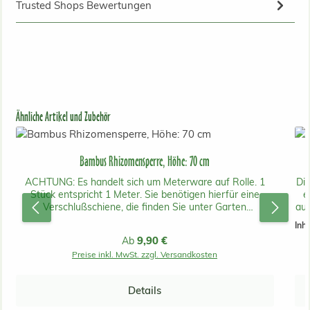
Trusted Shops Bewertungen
Produktgalerie überspringen
Ähnliche Artikel und Zubehör
Bambus Rhizomensperre, Höhe: 70 cm
ACHTUNG: Es handelt sich um Meterware auf Rolle. 1
Die
Stück entspricht 1 Meter. Sie benötigen hierfür eine
e
Verschlußschiene, die finden Sie unter Garten
auf
Zubehör/Verschußschiene! Die meisten handelsüblichen
Inha
Bambussorten wie Phyllostachys, Pseudosasa, Sasa usw.
P
Regulärer Preis:
9,90 €
Ab
neigen zu ausgeprägter unterirdischer Wurzelbildung
gr
Preise inkl. MwSt. zzgl. Versandkosten
(Rhizomen). Dies zeigt sich meist erst einige Jahre nach
o
der Neupflanzung. Dabei können Ausläufer mehrere
,
Meter von der Mutterpflanze entfernt auftauchen. Sie
un
Details
nehmen dabei leider keine Rücksicht auf Folienteiche,
Steinplatten, Drainagen oder auf Nachbar´s