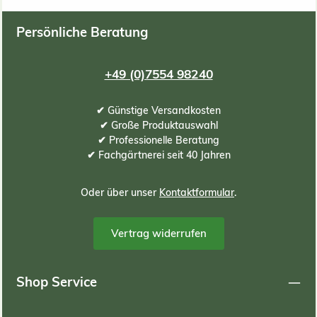
Gesichtspunkte in einem Torfwerk im Baltikum gemischt.
Sub
Bitte beachten Sie: Durch das hohe Versandgewicht und
Ge
Persönliche Beratung
Volumen gibt es bei dieser Spezialerde eine
Mindestbestellmenge von 2 Stück, da sonst die
Speditionskosten den Produktpreis toppen würden.
+49 (0)7554 98240
✔ Günstige Versandkosten
✔ Große Produktauswahl
✔ Professionelle Beratung
✔ Fachgärtnerei seit 40 Jahren
Oder über unser
Kontaktformular
.
Vertrag widerrufen
Shop Service