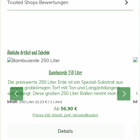
Trusted Shops Bewertungen
Produktgalerie überspringen
Ähnliche Artikel und Zubehör
Bambuserde 250 Liter
Die preiswerte 250 Liter Erde ist ein Spezial-Substrat aus
einem grobkörnigen Torf mit Ton und Langzeitdüngern
f
aufgedüngt. Diese großen 250 Liter Ballen nimmt man für
H
die Einmischung in Pflanzungen im Freiland, in
S
Inhalt:
250 Liter
(0,23 € / 1 Liter)
Inha
Pflanzgruben innerhalb der Rhizomsperre oder in sehr
fas
Regulärer Preis:
56,90 €
Ab
großen Pflanzcontainern. Sie sollten auch noch Kompost
Ei
Preise inkl. MwSt. zzgl. Versandkosten
oder Landerde/Humus unter die Bambuserde mischen
,wir empfehlen ein Verhältnis von 50:50. Wir haben in
Pf
unserem Betrieb sehr gute Erfahrungen mit dieser Erde
and
Details
bei unseren Anzuchten gemacht. Dieses Bambus-
in 
Substrat wird unter Berücksichtigung ökologischer