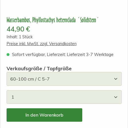
Wasserbambus, Phyllostachys heteroclada ´Solidstem´
Regulärer Preis:
44,90 €
Inhalt:
1 Stück
Preise inkl. MwSt. zzgl. Versandkosten
Sofort verfügbar, Lieferzeit: Lieferzeit 3-7 Werktage
auswählen
Verkaufsgröße / Topfgröße
Produkt Anzahl: Gib den gewünschten Wert ein od
In den Warenkorb