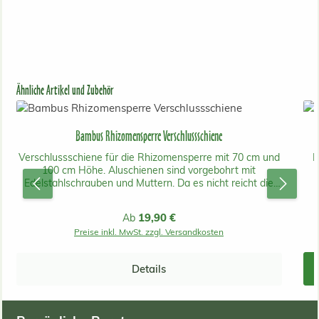
Produktgalerie überspringen
Ähnliche Artikel und Zubehör
Bambus Rhizomensperre Verschlussschiene
Verschlussschiene für die Rhizomensperre mit 70 cm und
M
100 cm Höhe. Aluschienen sind vorgebohrt mit
Edelstahlschrauben und Muttern. Da es nicht reicht die
e
Sperre an den losen Enden zu überlappen, sollten sie gut
mit Verschlußschienen verschlossen werden. Denn
Ba
Regulärer Preis:
19,90 €
Ab
dadurch gewährleistet man eine sehr viel sicherere
Wi
Preise inkl. MwSt. zzgl. Versandkosten
Sperre für besonders ausläuferstarke Pflanzen. Diese
würden ansonsten die mühsam eingesetzte Folie an ihrer
Schwachstelle durchbrechen und damit sehr viel Arbeit
g
Details
verursachen. Gehen Sie lieber auf Nummer Sicher.
al
a