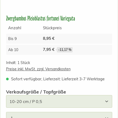
Zwergbambus Pleioblastus fortunei Variegata
Anzahl
Stückpreis
8,95 €
Bis
9
7,95 €
Ab
10
-11,17 %
Inhalt:
1 Stück
Preise inkl. MwSt. zzgl. Versandkosten
Sofort verfügbar, Lieferzeit: Lieferzeit 3-7 Werktage
auswählen
Verkaufsgröße / Topfgröße
Produkt Anzahl: Gib den gewünschten Wert ein od