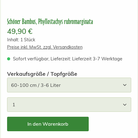
Schöner Bambus, Phyllostachys rubromarginata
Regulärer Preis:
49,90 €
Inhalt:
1 Stück
Preise inkl. MwSt. zzgl. Versandkosten
Sofort verfügbar, Lieferzeit: Lieferzeit 3-7 Werktage
auswählen
Verkaufsgröße / Topfgröße
Produkt Anzahl: Gib den gewünschten Wert ein od
In den Warenkorb