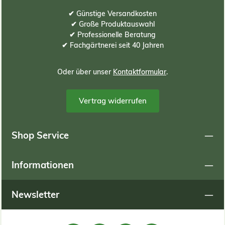
✔ Günstige Versandkosten
be
✔ Große Produktauswahl
es 
✔ Professionelle Beratung
Fo
✔ Fachgärtnerei seit 40 Jahren
w
bz
Oder über unser
Kontaktformular
.
Rh
o
Vertrag widerrufen
S
P
Shop Service
Q
Au
Informationen
hoh
ei
ode
Newsletter
ve
de
k