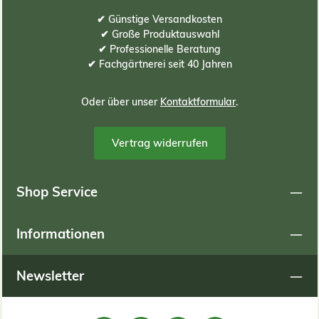
✔ Günstige Versandkosten
be
✔ Große Produktauswahl
es 
✔ Professionelle Beratung
Fo
✔ Fachgärtnerei seit 40 Jahren
w
bz
Oder über unser
Kontaktformular
.
Rh
o
Vertrag widerrufen
S
P
Shop Service
Q
Au
Informationen
hoh
ei
ode
Newsletter
ve
de
k