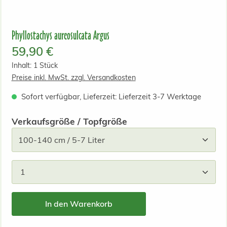
Phyllostachys aureosulcata Argus
Regulärer Preis:
59,90 €
Inhalt:
1 Stück
Preise inkl. MwSt. zzgl. Versandkosten
Sofort verfügbar, Lieferzeit: Lieferzeit 3-7 Werktage
auswählen
Verkaufsgröße / Topfgröße
Produkt Anzahl: Gib den gewünschten Wert ein od
In den Warenkorb