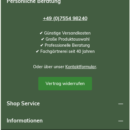
Persönliche Beratung
Pf
c
+49 (0)7554 98240
P
V
✔ Günstige Versandkosten
✔ Große Produktauswahl
be
✔ Professionelle Beratung
es 
✔ Fachgärtnerei seit 40 Jahren
Fo
w
bz
Oder über unser
Kontaktformular
.
Rh
o
Vertrag widerrufen
S
P
Shop Service
mi
Pla
Informationen
ü