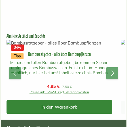
Produktgalerie überspringen
Ähnliche Artikel und Zubehör
34
%
Bambusratgeber - alles über Bambuspflanzen
Tipp
Mit diesem tollen Bambusratgeber, bekommen Sie ein
A
umfangreiches Bambuswissen. Er ist nicht im Handel
erhältlich, nur hier bei uns! Inhaltsverzeichnis Bambus
Wissen Das Wachstum und Höhe Unterschiedliche
Zube
Bambushalme Pflanzzeit Rhizomsperre Bambuspflege im
Bam
Verkaufspreis:
4,95 €
Regulärer Preis:
7,50 €
Winter Bambus ohne Ausläufer Kurzer Niedriger Bambus
Preise inkl. MwSt. zzgl. Versandkosten
Mittelhoher Bambus Hoher Bambus Zimmerbambus
(R
Palmen und Bananen Alphabetischer Index Die
geläufigsten unserer angebotenen Bambussorten und
M
In den Warenkorb
alles über Bambuspflanzen auf 100 Seiten. Wenn Sie nur
n
unseren Ratgeber bestellen möchten können Sie das
auch unter bestellung@bambuswald.de oder Sie rufen
Gr
uns an unter 07554/98240.
vo