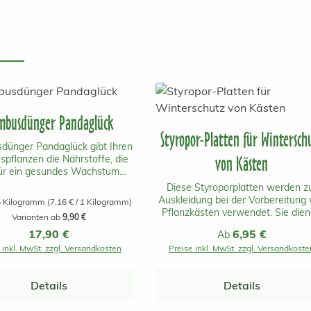
mbusdünger Pandaglück
Styropor-Platten für Wintersch
ünger Pandaglück gibt Ihren
von Kästen
pflanzen die Nährstoffe, die
für ein gesundes Wachstum
en. Er ist auf die Bedürfnisse
Diese Styroporplatten werden z
ambuspflanzen abgestimmt.
Auskleidung bei der Vorbereitung 
5 Kilogramm
(7,16 € / 1 Kilogramm)
üngung erreichen die Pflanzen
Pflanzkästen verwendet. Sie die
Varianten ab
9,90 €
essere Winterhärte, Vitalität,
im Sommer als Hitzeschutz und 
Regulärer Preis:
17,90 €
Regulärer Preis:
6,95 €
aximales Wachstum und die
Ab
Winter als Schutz vor Frost. Be
buspflanzen produzieren
 inkl. MwSt. zzgl. Versandkosten
Preise inkl. MwSt. zzgl. Versandkoste
runden Gefässen reicht es wenn 
ler dicke Halme. Der Dünger
die Töpfe mit Noppenfolie bzw.
ält das für den Bambus so
Jutesäcken einpacken. Sie sind 1
e Silizium in feinster Form, so
Details
Details
x 50cm groß und 2cm dick. Sehen 
 alle wichtigen Haupt- und
bitte hierzu auch unsere Video
ährstoffe in einer organisch-