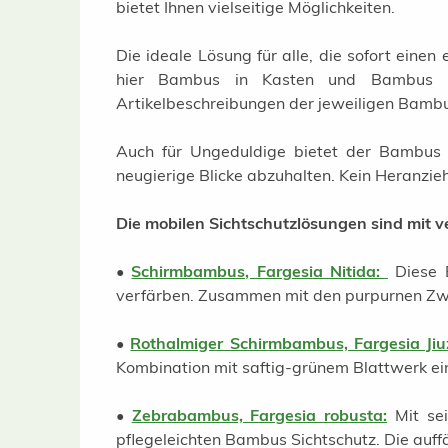
bietet Ihnen vielseitige Möglichkeiten.
Die ideale Lösung für alle, die sofort ein
hier Bambus in Kasten und Bambus in
Artikelbeschreibungen der jeweiligen Bamb
Auch für Ungeduldige bietet der Bambus S
neugierige Blicke abzuhalten. Kein Heranziehe
Die mobilen Sichtschutzlösungen sind mit 
•
Schirmbambus, Fargesia Nitida:
Diese 
verfärben. Zusammen mit den purpurnen Zwei
•
Rothalmiger Schirmbambus, Fargesia Jiu
Kombination mit saftig-grünem Blattwerk ein
•
Zebrabambus, Fargesia robusta:
Mit se
pflegeleichten Bambus Sichtschutz. Die auff