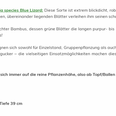
 species Blue Lizard:
Diese Sorte ist extrem blickdicht, ro
ten, übereinander liegenden Blätter verleihen ihm seinen sc
ichter Bambus, dessen grüne Blätter die langen purpur- bi
s!
nen sich sowohl für Einzelstand, Gruppenpflanzung als auch
ucker – die vielseitigen Einsatzmöglichkeiten machen die
ch immer auf die reine Pflanzenhöhe, also ab Topf/Balle
Tiefe 39 cm