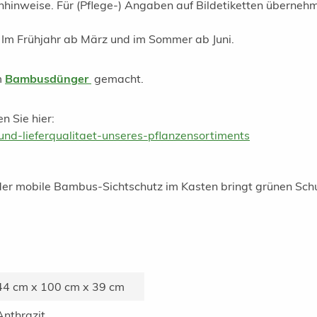
chhinweise. Für (Pflege-) Angaben auf Bildetiketten überneh
. Im Frühjahr ab März und im Sommer ab Juni.
m
Bambusdünger
gemacht.
n Sie hier:
nd-lieferqualitaet-unseres-pflanzensortiments
 – der mobile Bambus-Sichtschutz im Kasten bringt grünen Sch
44 cm x 100 cm x 39 cm
Anthrazit