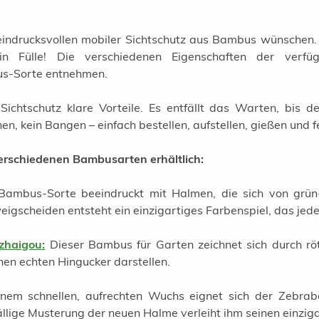
en eindrucksvollen mobiler Sichtschutz aus Bambus wünschen
 Fülle! Die verschiedenen Eigenschaften der verfü
us-Sorte entnehmen.
ichtschutz klare Vorteile. Es entfällt das Warten, bis
n, kein Bangen – einfach bestellen, aufstellen, gießen und fe
verschiedenen Bambusarten erhältlich:
Bambus-Sorte beeindruckt mit Halmen, die sich von grün-ge
gscheiden entsteht ein einzigartiges Farbenspiel, das jede
zhaigou:
Dieser Bambus für Garten zeichnet sich durch rö
en echten Hingucker darstellen.
inem schnellen, aufrechten Wuchs eignet sich der Zebra
ällige Musterung der neuen Halme verleiht ihm seinen einzi