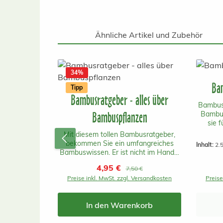
Ähnliche Artikel und Zubehör
Produktgalerie überspringen
34
%
Ba
Tipp
Bambusratgeber - alles über
Bambusd
Bambuspflanzen
Bambus
sie 
benötig
Mit diesem tollen Bambusratgeber,
von B
bekommen Sie ein umfangreiches
Inhalt:
2.
Durch D
Bambuswissen. Er ist nicht im Handel
eine b
erhältlich, nur hier bei uns!
Verkaufspreis:
4,95 €
Regulärer Preis:
ein m
7,50 €
Inhaltsverzeichnis Bambus Wissen
Bam
Preise inkl. MwSt. zzgl. Versandkosten
Preise
Das Wachstum und Höhe
schnel
Unterschiedliche Bambushalme
enth
Pflanzzeit Rhizomsperre
wichtig
In den Warenkorb
Bambuspflege im Winter Bambus
wie
ohne Ausläufer Kurzer Niedriger
Spurenn