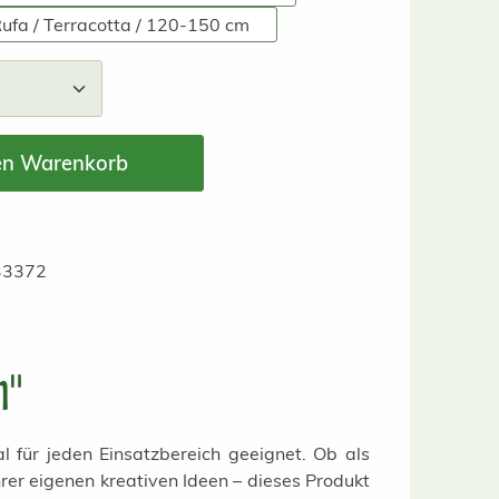
Rufa / Terracotta / 120-150 cm
nzahl: Gib den gewünschten Wert ein ode
en Warenkorb
33372
n"
 für jeden Einsatzbereich geeignet. Ob als
er eigenen kreativen Ideen – dieses Produkt