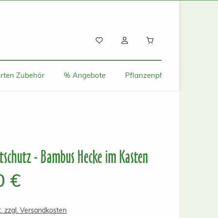
Warenkorb enthält
rten Zubehör
% Angebote
Pflanzenpflege und Tipps
htschutz - Bambus Hecke im Kasten
s:
0 €
t. zzgl. Versandkosten