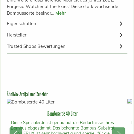
Fargesia Watcher of the Skies! Diese stark wachsende
Bambussorte beeindr…
Mehr
Eigenschaften
Hersteller
Trusted Shops Bewertungen
Produktgalerie überspringen
Ähnliche Artikel und Zubehör
Bambuserde 40 Liter
Diese Spezialerde ist genau auf die Bedürfnisse Ihres
M
Bambus abgestimmt. Das bekannte Bambus-Substrat
von FRUX ist sehr hochwertig und speziell für die
e