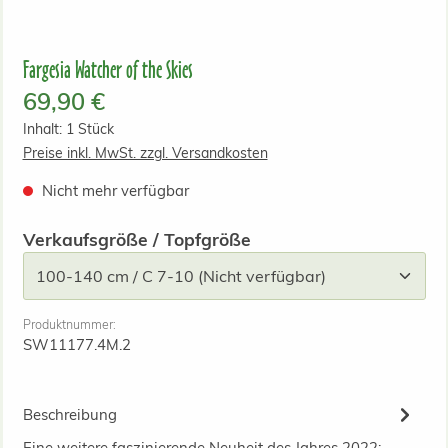
Fargesia Watcher of the Skies
Regulärer Preis:
69,90 €
Inhalt:
1 Stück
Preise inkl. MwSt. zzgl. Versandkosten
Nicht mehr verfügbar
auswählen
Verkaufsgröße / Topfgröße
Produktnummer:
SW11177.4M.2
Beschreibung
Eine weitere faszinierende Neuheit des Jahres 2022: