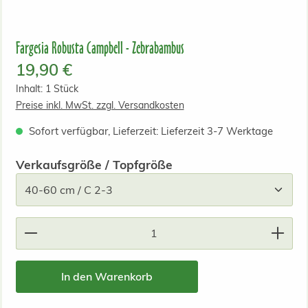
Fargesia Robusta Campbell - Zebrabambus
Regulärer Preis:
19,90 €
Inhalt:
1 Stück
Preise inkl. MwSt. zzgl. Versandkosten
Sofort verfügbar, Lieferzeit: Lieferzeit 3-7 Werktage
auswählen
Verkaufsgröße / Topfgröße
Produkt Anzahl: Gib den gewünschten Wert ein od
In den Warenkorb