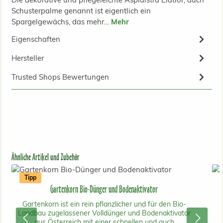
Schusterpalme genannt ist eigentlich ein
Spargelgewächs, das mehr…
Mehr
Eigenschaften
Hersteller
Trusted Shops Bewertungen
Produktgalerie überspringen
Ähnliche Artikel und Zubehör
Tipp
Gartenkorn Bio-Dünger und Bodenaktivator
Gartenkorn ist ein rein pflanzlicher und für den Bio-
Landbau zugelassener Volldünger und Bodenaktivator
aus Österreich mit einer schnellen und auch