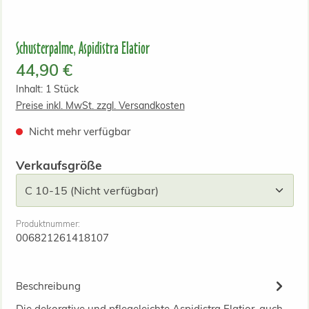
Schusterpalme, Aspidistra Elatior
Regulärer Preis:
44,90 €
Inhalt:
1 Stück
Preise inkl. MwSt. zzgl. Versandkosten
Nicht mehr verfügbar
auswählen
Verkaufsgröße
Produktnummer:
006821261418107
Beschreibung
Die dekorative und pflegeleichte Aspidistra Elatior, auch