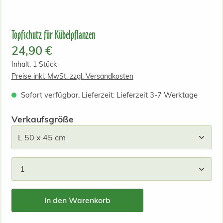
Topfschutz für Kübelpflanzen
Regulärer Preis:
24,90 €
Inhalt:
1 Stück
Preise inkl. MwSt. zzgl. Versandkosten
Sofort verfügbar, Lieferzeit: Lieferzeit 3-7 Werktage
auswählen
Verkaufsgröße
Produkt Anzahl: Gib den gewünschten Wert ein od
In den Warenkorb