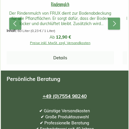
Rindenmulch
Der Rindenmulch von FRUX dient zur Bodenabdeckung
für alle Pflanzflächen. Er sorgt dafür, dass der Boden
L
locker und durchlüftet bleibt. Zusätzlich wird
Unkrautwuchs gehemmt. Die Teilchen sind bei der
l
Inhalt:
60 Liter
(0,23 € / 1 Liter)
feinkörnigen 0-15mm groß. Ein Sack reicht für bis zu 1.6
In
Regulärer Preis:
12,90 €
Ab
m2.
Preise inkl. MwSt. zzgl. Versandkosten
Ra
Z
Details
vo
V
Vo
Persönliche Beratung
&
i
Ga
+49 (0)7554 98240
Ko
✔ Günstige Versandkosten
✔ Große Produktauswahl
entsp
✔ Professionelle Beratung
und
✔ Fachgärtnerei seit 40 Jahren