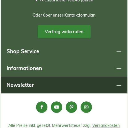
Oder über unser
Kontaktformular
.
Org
Magnesiu
Vertrag widerrufen
DATEN Schüttgewicht c
& 2–7 mm Farbe mi
Shop Service
Lieferdat
f
Informationen
Newsletter
Alle Preise inkl. gesetzl. Mehrwertsteuer zzgl.
Versandkosten