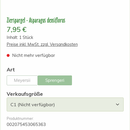
Zierspargel - Asparagus densiflorus
Regulärer Preis:
7,95 €
Inhalt:
1 Stück
Preise inkl. MwSt. zzgl. Versandkosten
Nicht mehr verfügbar
auswählen
Art
Meyersii
Sprengeri
(Diese Option ist zurzeit nicht verfügbar.)
(Diese Option ist zurzeit nicht verfügbar.)
auswählen
Verkaufsgröße
Produktnummer:
002075453065363