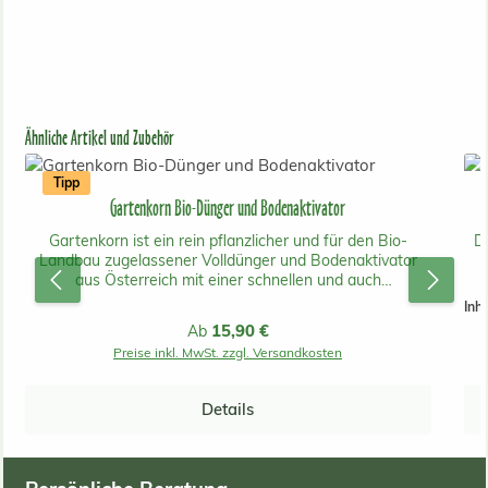
Produktgalerie überspringen
Ähnliche Artikel und Zubehör
Tipp
Gartenkorn Bio-Dünger und Bodenaktivator
Gartenkorn ist ein rein pflanzlicher und für den Bio-
D
Landbau zugelassener Volldünger und Bodenaktivator
aus Österreich mit einer schnellen und auch
langanhaltenden Wirkung.Er beinhaltet keine tierischen
Inha
Inhaltsstoffe und ist daher unbedenklich für Mensch, Tier
fe
Regulärer Preis:
15,90 €
Ab
und Umwelt! Gartenkorn ist aus gentechnikfreier
Preise inkl. MwSt. zzgl. Versandkosten
österreichischer Produktion. Der Dünger kann bei
Rasenflächen, Gemüsebeeten, Blumen, Ziergehölzen und
Ziersträuchern, Bäumen, Obstgehölzen, Beerenobst, im
Details
Weinbau und bei Zimmerpflanzen wahre Wunder
vollbringen. Bei Rasenneuanlagen ist ein gleichmäßiges
Verteilen wichtig.Die Ausgangsstoffe des Gartenkorn
Volldüngers sind Trockenschlempe aus Getreide und Mais