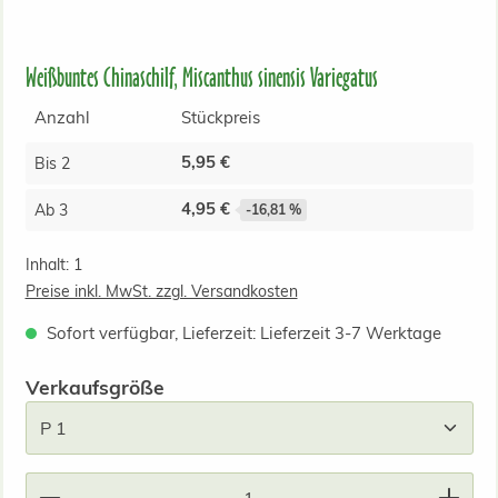
Weißbuntes Chinaschilf, Miscanthus sinensis Variegatus
Anzahl
Stückpreis
5,95 €
Bis
2
4,95 €
Ab
3
-16,81 %
Inhalt:
1
Preise inkl. MwSt. zzgl. Versandkosten
Sofort verfügbar, Lieferzeit: Lieferzeit 3-7 Werktage
auswählen
Verkaufsgröße
Produkt Anzahl: Gib den gewünschten Wert ein od