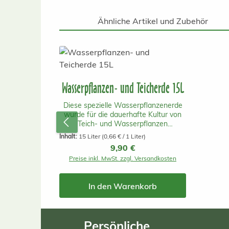
Ähnliche Artikel und Zubehör
Produktgalerie überspringen
Wasserpflanzen- und Teicherde 15L
Diese spezielle Wasserpflanzenerde
wurde für die dauerhafte Kultur von
Teich- und Wasserpflanzen
entwickelt. Im Gegensatz zu
Inhalt:
15 Liter
(0,66 € / 1 Liter)
herkömmlicher Blumenerde enthält sie
Regulärer Preis:
9,90 €
nur wenige organische Bestandteile
Preise inkl. MwSt. zzgl. Versandkosten
und gibt dadurch deutlich weniger
Nährstoffe an das Wasser ab. So
werden Wassertrübungen und
In den Warenkorb
unerwünschtes Algenwachstum
reduziert, während die Pflanzen
gleichzeitig optimale Bedingungen für
eine gesunde Entwicklung erhalten.
Persönliche
Die Erde eignet sich für