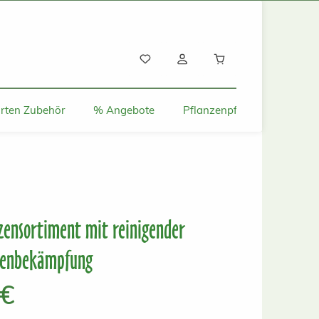
Warenkorb enthält
rten Zubehör
% Angebote
Pflanzenpflege und Tipps
zensortiment mit reinigender
genbekämpfung
s:
 €