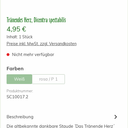
Tränendes Herz, Dicentra spectabilis
Regulärer Preis:
4,95 €
Inhalt:
1 Stück
Preise inkl. MwSt. zzgl. Versandkosten
Nicht mehr verfügbar
auswählen
Farben
Weiß
rosa / P 1
(Diese Option ist zurzeit nicht verfügbar.)
(Diese Option ist zurzeit nicht verfügbar.)
Produktnummer:
SC10017.2
Beschreibung
Die altbekannte dankbare Staude ´Das Tränende Herz´