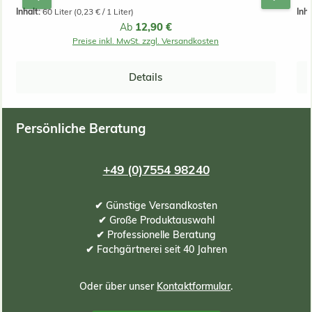
Unkrautwuchs gehemmt. Die Teilchen sind bei der
Inhalt:
60 Liter
(0,23 € / 1 Liter)
Inha
feinkörnigen 0-15mm groß. Ein Sack reicht für bis zu 1.6
Regulärer Preis:
12,90 €
Ab
m2.
Preise inkl. MwSt. zzgl. Versandkosten
zus
Details
e
Persönliche Beratung
+49 (0)7554 98240
✔ Günstige Versandkosten
✔ Große Produktauswahl
✔ Professionelle Beratung
✔ Fachgärtnerei seit 40 Jahren
Oder über unser
Kontaktformular
.