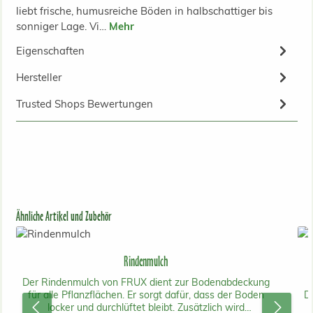
liebt frische, humusreiche Böden in halbschattiger bis
sonniger Lage. Vi…
Mehr
Eigenschaften
Hersteller
Trusted Shops Bewertungen
Produktgalerie überspringen
Ähnliche Artikel und Zubehör
Rindenmulch
Der Rindenmulch von FRUX dient zur Bodenabdeckung
für alle Pflanzflächen. Er sorgt dafür, dass der Boden
Du
locker und durchlüftet bleibt. Zusätzlich wird