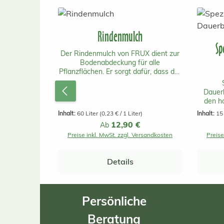
Produktgalerie überspringen
Rindenmulch
Sp
Der Rindenmulch von FRUX dient zur
Bodenabdeckung für alle
Pflanzflächen. Er sorgt dafür, dass der
Boden locker und durchlüftet bleibt.
Zusätzlich wird Unkrautwuchs
Dauer
gehemmt. Die Teilchen sind bei der
den ho
feinkörnigen 0-15mm groß. Ein Sack
Stabili
Inhalt:
60 Liter
(0,23 € / 1 Liter)
Inhalt:
15
reicht für bis zu 1.6 m2.
Regulärer Preis:
12,90 €
Ab
Inne
Preise inkl. MwSt. zzgl. Versandkosten
Preise
Bepfl
Bewäss
Details
Erde ist
langfri
verdich
Pflanz
Persönliche
ge
st
Beratung
Ho