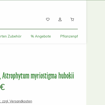
Warenkorb enthält
rten Zubehör
% Angebote
Pflanzenpflege und Tipps
, Astrophytum myriostigma hubokii
s:
 €
t. zzgl. Versandkosten