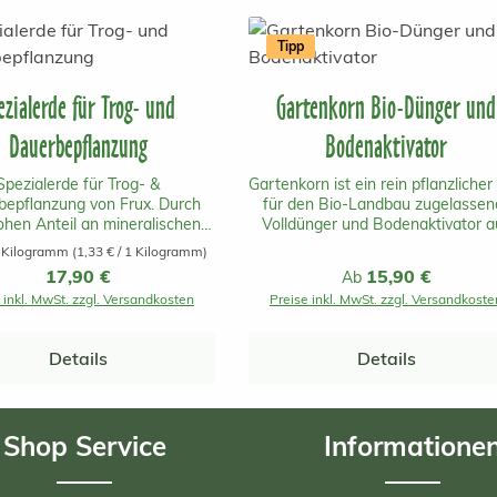
Tipp
ezialerde für Trog- und
Gartenkorn Bio-Dünger und
Dauerbepflanzung
Bodenaktivator
Spezialerde für Trog- &
Gartenkorn ist ein rein pflanzlicher
bepflanzung von Frux. Durch
für den Bio-Landbau zugelassen
hen Anteil an mineralischen
Volldünger und Bodenaktivator a
satoren ist diese Erde ideal für
Österreich mit einer schnellen u
 Kilogramm
(1,33 € / 1 Kilogramm)
Dauerbepflanzungen,
auch langanhaltenden Wirkung.
Regulärer Preis:
17,90 €
Regulärer Preis:
15,90 €
Ab
nraumbegrünungen und die
beinhaltet keine tierischen
 inkl. MwSt. zzgl. Versandkosten
Preise inkl. MwSt. zzgl. Versandkoste
anzung von Großgefäßen mit
Inhaltsstoffe und ist daher
Pflanzeinsatz und
unbedenklich für Mensch, Tier u
erungssystem geeignet. Die
Umwelt! Gartenkorn ist aus
Details
Details
 so zusammengesetzt, dass sie
gentechnikfreier österreichische
stig nicht zusammensackt und
Produktion. Der Dünger kann be
tet. Auch für salzempfindliche
Rasenflächen, Gemüsebeeten,
en ist diese Spezialerde sehr
Blumen, Ziergehölzen und
Shop Service
Informatione
eignet und ist ebenso als
Ziersträuchern, Bäumen,
rukturstabiler Unterbau in
Obstgehölzen, Beerenobst, im
chbeeten zu verwenden.
Weinbau und bei Zimmerpflanz