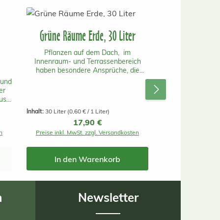
Grüne Räume Erde, 30 Liter
Pflanzen auf dem Dach, im
Innenraum- und Terrassenbereich
haben besondere Ansprüche, die
ebenso besondere Erde
 und
beanspruchen. Grüne Räume von
er
Ökohum erfüllt diese Ansprüche mit
us
bravour! Besonders geeignet ist diese
nd
Inhalt:
30 Liter
(0,60 € / 1 Liter)
Erde auch für Bereiche mit
Er
Regulärer Preis:
17,90 €
wechselnden Temperaturen wie
Eingangshallen oder
n
Preise inkl. MwSt. zzgl. Versandkosten
Wintergärten.Auch wenn Grüne
nd
Räume für den Innenraum besonders
gut geeignet ist, kann diese
In den Warenkorb
r
hervorragende Erde natürlich auch im
i
Aussenbereich verwendet werden.
n
Newsletter
en