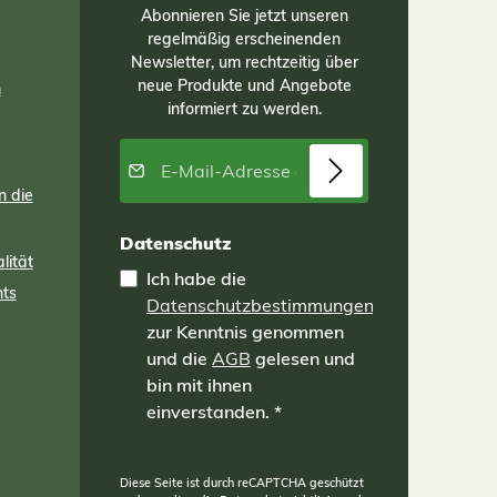
Abonnieren Sie jetzt unseren
regelmäßig erscheinenden
Die
Newsletter, um rechtzeitig über
n
neue Produkte und Angebote
 aus
n
 aus
informiert zu werden.
rn
aft
E-Mail-Adresse*
nd
n die
ch
ion
Datenschutz
lität
 und
Ich habe die
nts
Datenschutzbestimmungen
kg
zur Kenntnis genommen
und die
AGB
gelesen und
bin mit ihnen
r
einverstanden.
*
ffe.
Diese Seite ist durch reCAPTCHA geschützt