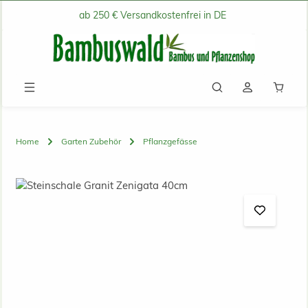
ab 250 € Versandkostenfrei in DE
Zum Hauptinhalt springen
Waren
Home
Garten Zubehör
Pflanzgefässe
Bildergalerie überspringen