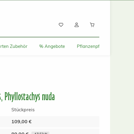
Warenkorb enthält
rten Zubehör
% Angebote
Pflanzenpflege und Tipps
, Phyllostachys nuda
Stückpreis
109,00 €