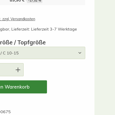
89,90 €
-17,52 %
t. zzgl. Versandkosten
gbar, Lieferzeit: Lieferzeit 3-7 Werktage
auswählen
röße / Topfgröße
nzahl: Gib den gewünschten Wert ein ode
en Warenkorb
00675