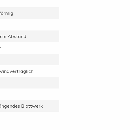
-förmig
0cm Abstand
r
 windverträglich
hängendes Blattwerk