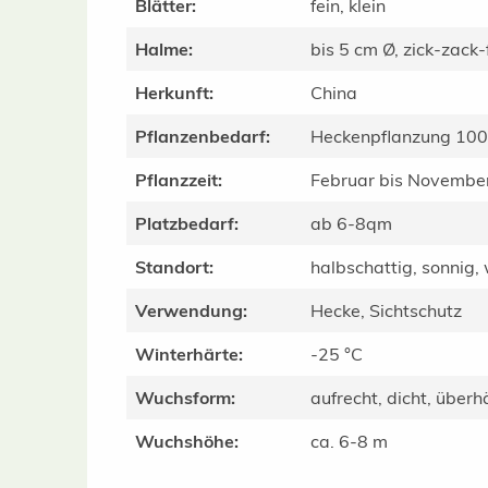
Blätter:
fein, klein
Halme:
bis 5 cm Ø, zick-zack
Herkunft:
China
Pflanzenbedarf:
Heckenpflanzung 10
Pflanzzeit:
Februar bis Novembe
Platzbedarf:
ab 6-8qm
Standort:
halbschattig, sonnig,
Verwendung:
Hecke, Sichtschutz
Winterhärte:
-25 °C
Wuchsform:
aufrecht, dicht, über
Wuchshöhe:
ca. 6-8 m