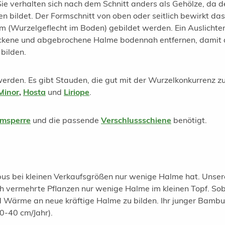
Sie verhalten sich nach dem Schnitt anders als Gehölze, da d
bildet. Der Formschnitt von oben oder seitlich bewirkt das
 (Wurzelgeflecht im Boden) gebildet werden. Ein Auslichten
rockene und abgebrochene Halme bodennah entfernen, damit d
bilden.
rden. Es gibt Stauden, die gut mit der Wurzelkonkurrenz z
Minor
,
Hosta
und
Liriope
.
omsperre
und die passende
Verschlussschiene
benötigt.
bus bei kleinen Verkaufsgrößen nur wenige Halme hat. Unser
ch vermehrte Pflanzen nur wenige Halme im kleinen Topf. So
 Wärme an neue kräftige Halme zu bilden. Ihr junger Bambus
0-40 cm/Jahr).