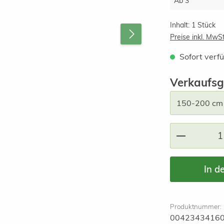
Ab
3
Inhalt:
1 Stück
Preise inkl. MwS
Sofort verfü
Verkaufsg
Produkt A
In d
Produktnummer:
0042343416