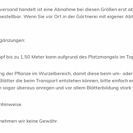
rsand handelt ist eine Abnahme bei diesen Größen erst ab 2
stellbar. Wenn Sie vor Ort in der Gärtnerei mit eigener Abh
Ergänzungen:
opf bis zu 1,50 Meter kann aufgrund des Platzmangels im Top
ng der Pflanze im Wurzelbereich, damit diese beim um- oder 
ätter die beim Transport entstehen können, bitte einfach e
 sogar überaus anregen und vor allem Blätterbildung stark 
chhinweise.
ernehmen wir keine Gewähr.