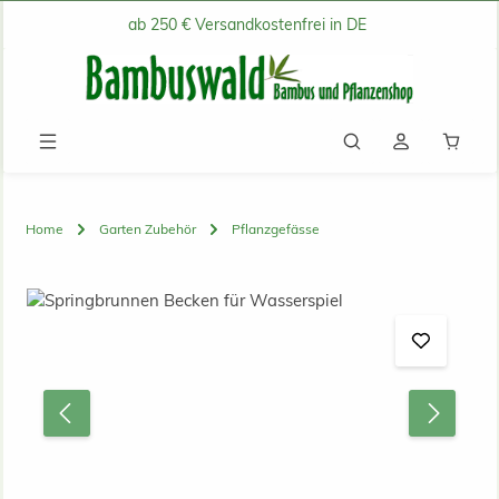
ab 250 € Versandkostenfrei in DE
Zum Hauptinhalt springen
Waren
Home
Garten Zubehör
Pflanzgefässe
Bildergalerie überspringen