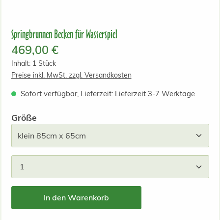
Springbrunnen Becken für Wasserspiel
Regulärer Preis:
469,00 €
Inhalt:
1 Stück
Preise inkl. MwSt. zzgl. Versandkosten
Sofort verfügbar, Lieferzeit: Lieferzeit 3-7 Werktage
auswählen
Größe
Produkt Anzahl: Gib den gewünschten Wert ein od
In den Warenkorb