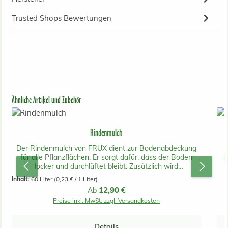
Trusted Shops Bewertungen
Produktgalerie überspringen
Ähnliche Artikel und Zubehör
Rindenmulch
Der Rindenmulch von FRUX dient zur Bodenabdeckung
für alle Pflanzflächen. Er sorgt dafür, dass der Boden
L
locker und durchlüftet bleibt. Zusätzlich wird
Unkrautwuchs gehemmt. Die Teilchen sind bei der
l
Inhalt:
60 Liter
(0,23 € / 1 Liter)
feinkörnigen 0-15mm groß. Ein Sack reicht für bis zu 1.6
In
Regulärer Preis:
12,90 €
Ab
m2.
Preise inkl. MwSt. zzgl. Versandkosten
Ra
Z
Details