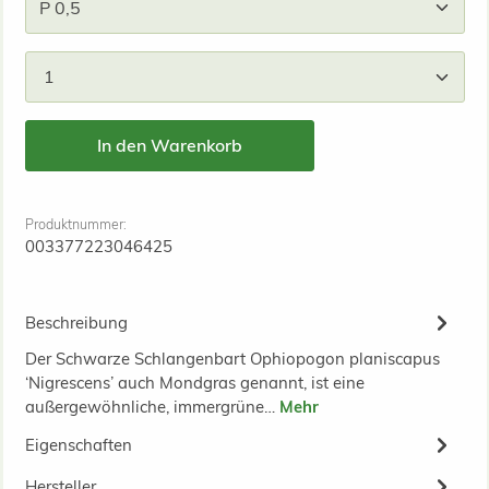
Produkt Anzahl: Gib den gewünschten Wert ein od
In den Warenkorb
Produktnummer:
003377223046425
Beschreibung
Der Schwarze Schlangenbart Ophiopogon planiscapus
‘Nigrescens’ auch Mondgras genannt, ist eine
außergewöhnliche, immergrüne…
Mehr
Eigenschaften
Hersteller