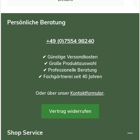
vo
V
Vo
Persönliche Beratung
&
i
Ga
+49 (0)7554 98240
Ko
✔ Günstige Versandkosten
✔ Große Produktauswahl
entsp
✔ Professionelle Beratung
und
✔ Fachgärtnerei seit 40 Jahren
Oder über unser
Kontaktformular
.
Org
Magnesiu
Vertrag widerrufen
DATEN Schüttgewicht c
& 2–7 mm Farbe mi
Shop Service
Lieferdat