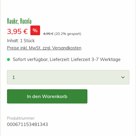
Rauke, Rucola
Verkaufspreis:
%
3,95 €
Regulärer Preis:
4,95 €
(20.2% gespart)
Inhalt:
1 Stück
Preise inkl. MwSt. zzgl. Versandkosten
Sofort verfügbar, Lieferzeit: Lieferzeit 3-7 Werktage
Produkt Anzahl: Gib den gewünschten Wert ein od
In den Warenkorb
Produktnummer:
000671153481343