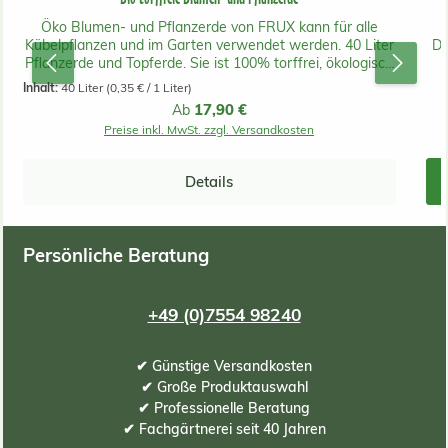
Öko Blumen- und Pflanzerde von FRUX kann für alle
Kübelpflanzen und im Garten verwendet werden. 40 Liter
Dü
Pflanzerde und Topferde. Sie ist 100% torffrei, ökologisch
und nachhaltig produziert. Wir empfehlen bei
J
Inhalt:
40 Liter
(0,35 € / 1 Liter)
Zimmerpflanzen auf die Giesswasserqualität zu achten,
D
Regulärer Preis:
17,90 €
Ab
am besten ist immer wenn möglich weiches
Preise inkl. MwSt. zzgl. Versandkosten
Regenwasser!
Details
Persönliche Beratung
+49 (0)7554 98240
✔ Günstige Versandkosten
✔ Große Produktauswahl
✔ Professionelle Beratung
✔ Fachgärtnerei seit 40 Jahren