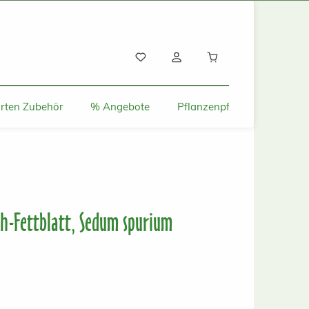
Warenkorb enthält
rten Zubehör
% Angebote
Pflanzenpflege und Tipps
ch-Fettblatt, Sedum spurium
s: