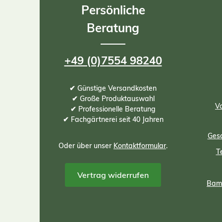
Pflanzen ist diese Spezialerde sehr
Persönliche
geeignet und ist ebenso als
strukturstabiler Unterbau in
Beratung
Hochbeeten zu verwenden.
+49 (0)7554 98240
✔ Günstige Versandkosten
✔ Große Produktauswahl
Vo
✔ Professionelle Beratung
✔ Fachgärtnerei seit 40 Jahren
Gesc
Oder über unser
Kontaktformular
.
T
Vertrag widerrufen
Bamb