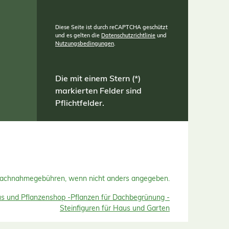
Diese Seite ist durch reCAPTCHA geschützt
und es gelten die
Datenschutzrichtlinie
und
Nutzungsbedingungen
.
Die mit einem Stern (*)
markierten Felder sind
Pflichtfelder.
Nachnahmegebühren, wenn nicht anders angegeben.
 und Pflanzenshop -
Pflanzen für Dachbegrünung -
Steinfiguren für Haus und Garten