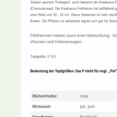
Sedum spurium 'Fuldaglut', auch bekannt als Kaukasus-Fe
(Crassulaceae). Die Kaukasus-Fetthenne hat auffallend gef
eine Höhe von 10 - 15 cm. Diese Sedumart ist sehr reichh
Boden. Die Pflanze ist winterhart eignet sich gut für Ste
Fetthennen haben auch eine Heilwirkung:
Ka
Warzen und Hühneraugen.
Topfgröße: P 0,5
Bedeutung der Topfgrößen: Das P steht für engl. „Pot“ 
Blütenfarbe:
rosa
Blütezeit:
Juli, Juni
Frosthärte:
frosthart