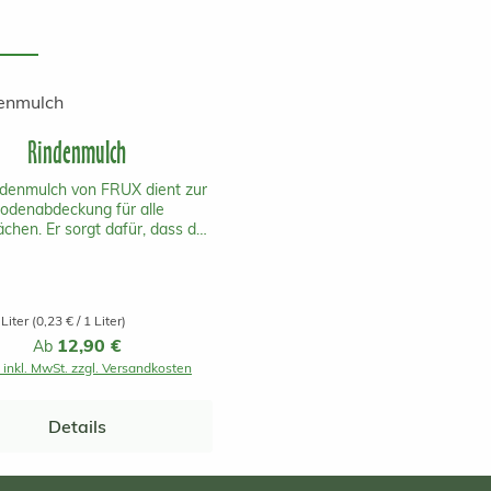
Rindenmulch
denmulch von FRUX dient zur
odenabdeckung für alle
ächen. Er sorgt dafür, dass der
locker und durchlüftet bleibt.
ätzlich wird Unkrautwuchs
t. Die Teilchen sind bei der
rnigen 0-15mm groß. Ein Sack
 Liter
(0,23 € / 1 Liter)
reicht für bis zu 1.6 m2.
Regulärer Preis:
12,90 €
Ab
 inkl. MwSt. zzgl. Versandkosten
Details