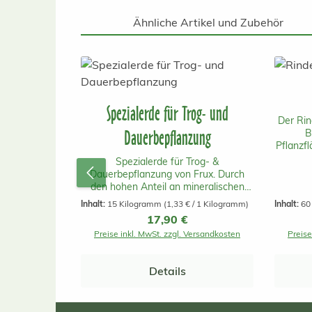
Ähnliche Artikel und Zubehör
Produktgalerie überspringen
Spezialerde für Trog- und
Der Rin
Dauerbepflanzung
B
Pflanzfl
Boden 
Spezialerde für Trog- &
Zus
Dauerbepflanzung von Frux. Durch
gehemm
den hohen Anteil an mineralischen
feinkö
Stabilisatoren ist diese Erde ideal für
Inhalt:
15 Kilogramm
(1,33 € / 1 Kilogramm)
Inhalt:
60
Dauerbepflanzungen,
Regulärer Preis:
17,90 €
Innenraumbegrünungen und die
Preise inkl. MwSt. zzgl. Versandkosten
Preise
Bepflanzung von Großgefäßen mit
Pflanzeinsatz und
Bewässerungssystem geeignet. Die
Details
Erde ist so zusammengesetzt, dass sie
langfristig nicht zusammensackt und
verdichtet. Auch für salzempfindliche