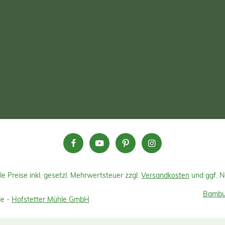
le Preise inkl. gesetzl. Mehrwertsteuer zzgl.
Versandkosten
und ggf. 
Bambus
de -
Hofstetter Mühle GmbH