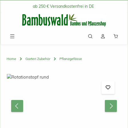
ab 250 € Versandkostenfrei in DE
Zum Hauptinhalt springen
Waren
Home
Garten Zubehör
Pflanzgefässe
Bildergalerie überspringen