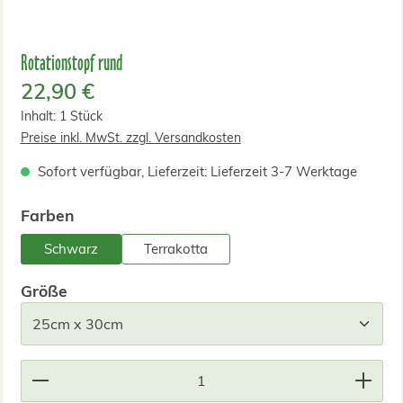
Rotationstopf rund
Regulärer Preis:
22,90 €
Inhalt:
1 Stück
Preise inkl. MwSt. zzgl. Versandkosten
Sofort verfügbar, Lieferzeit: Lieferzeit 3-7 Werktage
auswählen
Farben
Schwarz
Terrakotta
auswählen
Größe
Produkt Anzahl: Gib den gewünschten Wert ein od