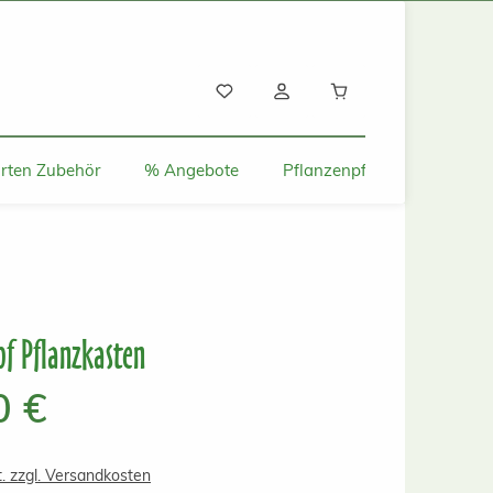
Warenkorb enthält
rten Zubehör
% Angebote
Pflanzenpflege und Tipps
pf Pflanzkasten
s:
0 €
t. zzgl. Versandkosten