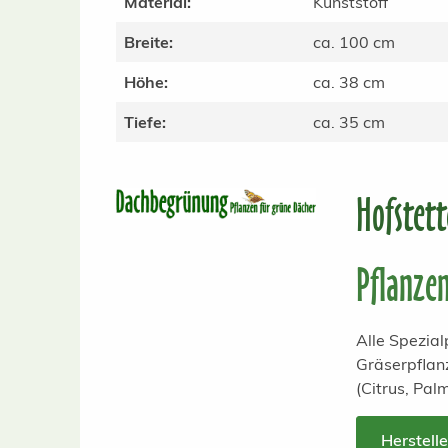
Material:
Kunststoff
Breite:
ca. 100 cm
Höhe:
ca. 38 cm
Tiefe:
ca. 35 cm
Hofstet
Pflanze
Alle Spezia
Gräserpflan
(Citrus, Pal
Herstell