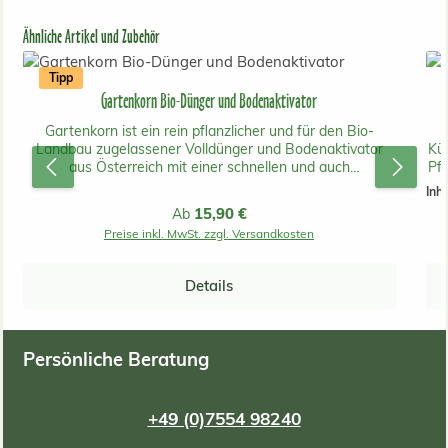
Produktgalerie überspringen
Ähnliche Artikel und Zubehör
Tipp
Gartenkorn Bio-Dünger und Bodenaktivator
Gartenkorn ist ein rein pflanzlicher und für den Bio-
Landbau zugelassener Volldünger und Bodenaktivator
Küb
aus Österreich mit einer schnellen und auch
Pfl
langanhaltenden Wirkung.Er beinhaltet keine tierischen
Inha
Inhaltsstoffe und ist daher unbedenklich für Mensch, Tier
Zi
Regulärer Preis:
15,90 €
Ab
und Umwelt! Gartenkorn ist aus gentechnikfreier
Preise inkl. MwSt. zzgl. Versandkosten
österreichischer Produktion. Der Dünger kann bei
Rasenflächen, Gemüsebeeten, Blumen, Ziergehölzen und
Ziersträuchern, Bäumen, Obstgehölzen, Beerenobst, im
Details
Weinbau und bei Zimmerpflanzen wahre Wunder
vollbringen. Bei Rasenneuanlagen ist ein gleichmäßiges
Verteilen wichtig.Die Ausgangsstoffe des Gartenkorn
Volldüngers sind Trockenschlempe aus Getreide und Mais
Persönliche Beratung
& Restmelasse aus der Zuckerproduktion. Gartenkorn
ist für die biologische Landwirtschaft zugelassen. Das
Gartenkorn Pflanzenserum schützt, stärkt und vitalisiert
+49 (0)7554 98240
deine Pflanzen zusätzlich durch eine einzigartige
Kombination aus Mikroorganismen und Mikronährstoffen.