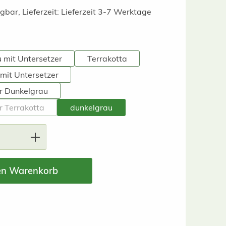
gbar, Lieferzeit: Lieferzeit 3-7 Werktage
swählen
 mit Untersetzer
Terrakotta
 mit Untersetzer
r Dunkelgrau
r Terrakotta
dunkelgrau
(Diese Option ist zurzeit nicht verfügbar.)
nzahl: Gib den gewünschten Wert ein ode
en Warenkorb