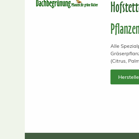
Hofstet
Pflanze
Alle Spezia
Gräserpflan
(Citrus, Pal
Herstell