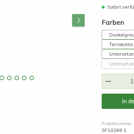
Sofort verfü
au
Farben
Dunkelgrau
Terrakotta
Untersetze
Untersetze
Produkt A
In d
Produktnummer:
SF10269.1