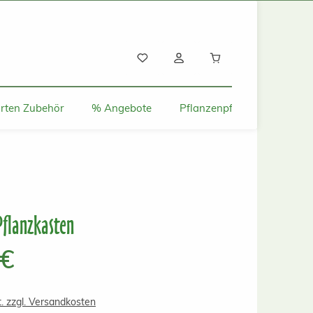
Warenkorb enthält
rten Zubehör
% Angebote
Pflanzenpflege und Tipps
Pflanzkasten
s:
 €
t. zzgl. Versandkosten