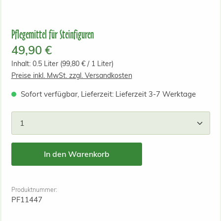
Pflegemittel für Steinfiguren
Regulärer Preis:
49,90 €
Inhalt:
0.5 Liter
(99,80 € / 1 Liter)
Preise inkl. MwSt. zzgl. Versandkosten
Sofort verfügbar, Lieferzeit: Lieferzeit 3-7 Werktage
Produkt Anzahl: Gib den gewünschten Wert ein od
In den Warenkorb
Produktnummer:
PF11447