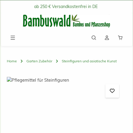
ab 250 € Versandkostenfrei in DE
Zum Hauptinhalt springen
Waren
Home
Garten Zubehör
Steinfiguren und asiatische Kunst
Bildergalerie überspringen