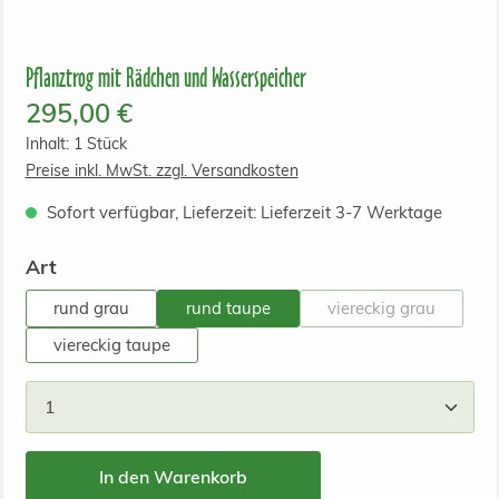
Pflanztrog mit Rädchen und Wasserspeicher
Regulärer Preis:
295,00 €
Inhalt:
1 Stück
Preise inkl. MwSt. zzgl. Versandkosten
Sofort verfügbar, Lieferzeit: Lieferzeit 3-7 Werktage
auswählen
Art
rund grau
rund taupe
viereckig grau
(Diese Option ist 
viereckig taupe
Produkt Anzahl: Gib den gewünschten Wert ein od
In den Warenkorb