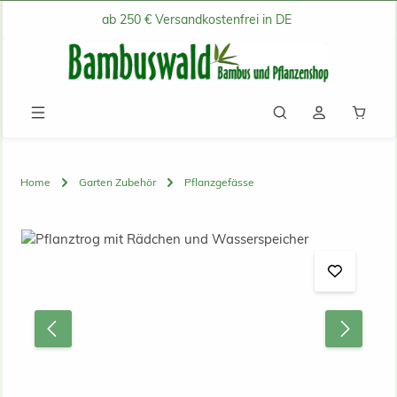
ab 250 € Versandkostenfrei in DE
Zum Hauptinhalt springen
Waren
Home
Garten Zubehör
Pflanzgefässe
Bildergalerie überspringen