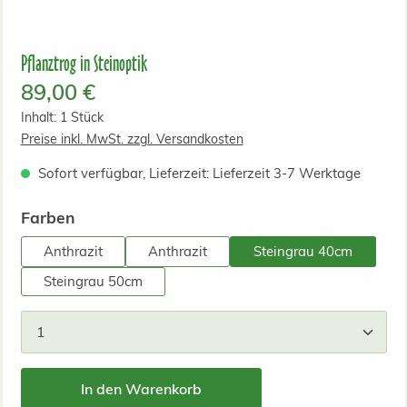
Pflanztrog in Steinoptik
Regulärer Preis:
89,00 €
Inhalt:
1 Stück
Preise inkl. MwSt. zzgl. Versandkosten
Sofort verfügbar, Lieferzeit: Lieferzeit 3-7 Werktage
auswählen
Farben
Anthrazit
Anthrazit
Steingrau 40cm
Steingrau 50cm
Produkt Anzahl: Gib den gewünschten Wert ein od
In den Warenkorb