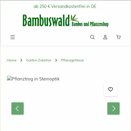
ab 250 € Versandkostenfrei in DE
Zum Hauptinhalt springen
Waren
Home
Garten Zubehör
Pflanzgefässe
Bildergalerie überspringen