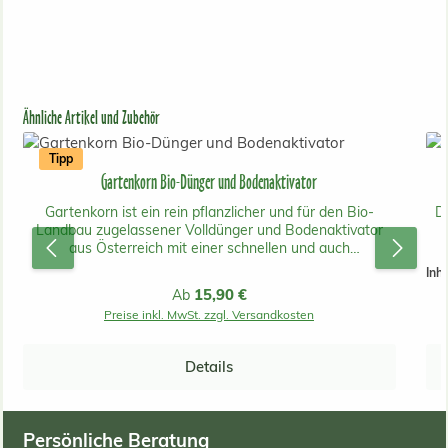
Produktgalerie überspringen
Ähnliche Artikel und Zubehör
Tipp
Gartenkorn Bio-Dünger und Bodenaktivator
Gartenkorn ist ein rein pflanzlicher und für den Bio-
D
Landbau zugelassener Volldünger und Bodenaktivator
aus Österreich mit einer schnellen und auch
langanhaltenden Wirkung.Er beinhaltet keine tierischen
Inha
Inhaltsstoffe und ist daher unbedenklich für Mensch, Tier
fe
Regulärer Preis:
15,90 €
Ab
und Umwelt! Gartenkorn ist aus gentechnikfreier
Preise inkl. MwSt. zzgl. Versandkosten
österreichischer Produktion. Der Dünger kann bei
Rasenflächen, Gemüsebeeten, Blumen, Ziergehölzen und
Ziersträuchern, Bäumen, Obstgehölzen, Beerenobst, im
Details
Weinbau und bei Zimmerpflanzen wahre Wunder
vollbringen. Bei Rasenneuanlagen ist ein gleichmäßiges
Verteilen wichtig.Die Ausgangsstoffe des Gartenkorn
Volldüngers sind Trockenschlempe aus Getreide und Mais
Persönliche Beratung
& Restmelasse aus der Zuckerproduktion. Gartenkorn