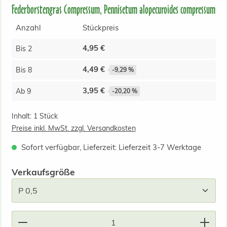
Federborstengras Compressum, Pennisetum alopecuroides compressum
Anzahl
Stückpreis
4,95 €
Bis
2
4,49 €
Bis
8
-9,29 %
3,95 €
Ab
9
-20,20 %
Inhalt:
1 Stück
Preise inkl. MwSt. zzgl. Versandkosten
Sofort verfügbar, Lieferzeit: Lieferzeit 3-7 Werktage
auswählen
Verkaufsgröße
Produkt Anzahl: Gib den gewünschten Wert ein od