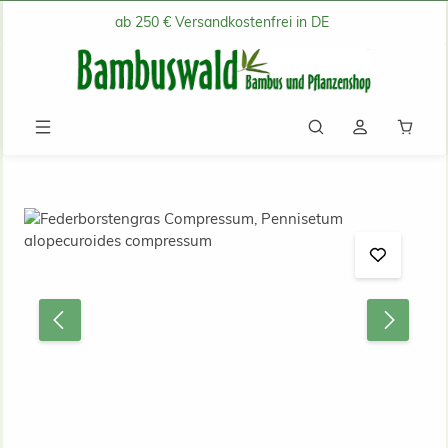
ab 250 € Versandkostenfrei in DE
Zum Hauptinhalt springen
Waren
Bildergalerie überspringen