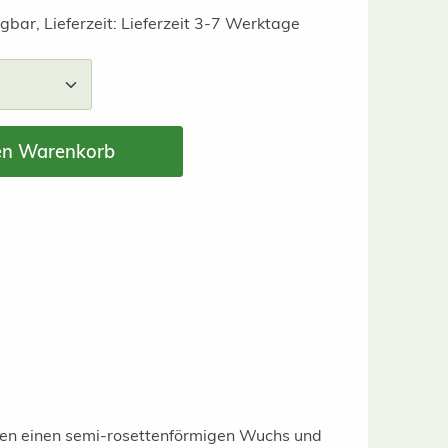
gbar, Lieferzeit: Lieferzeit 3-7 Werktage
nzahl: Gib den gewünschten Wert ein ode
en Warenkorb
ben
einen semi-rosettenförmigen Wuchs und