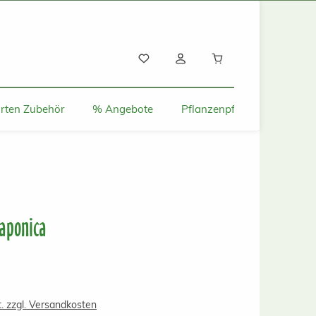
Warenkorb enthält
rten Zubehör
% Angebote
Pflanzenpflege und Tipps
japonica
s:
t. zzgl. Versandkosten