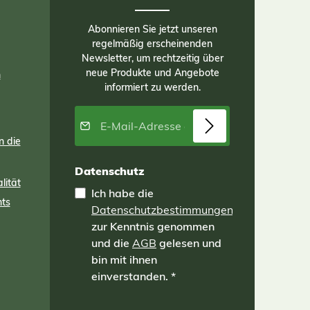
en
Abonnieren Sie jetzt unseren
regelmäßig erscheinenden
Newsletter, um rechtzeitig über
Die
n
neue Produkte und Angebote
n
 aus
informiert zu werden.
 aus
rn
E-Mail-Adresse*
aft
n die
nd
ch
Datenschutz
ion
lität
Ich habe die
 und
nts
Datenschutzbestimmungen
kg
zur Kenntnis genommen
und die
AGB
gelesen und
bin mit ihnen
einverstanden.
*
r
ffe.