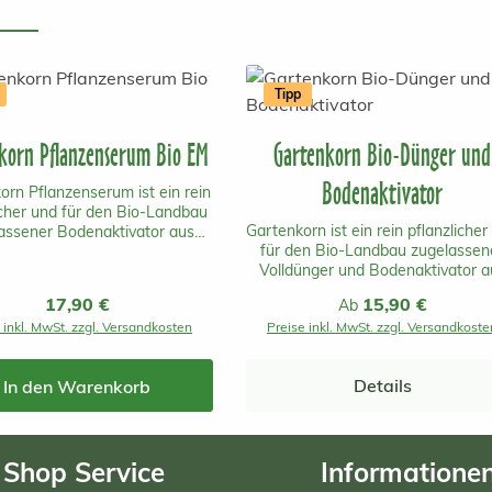
Tipp
korn Pflanzenserum Bio EM
Gartenkorn Bio-Dünger und
Bodenaktivator
orn Pflanzenserum ist ein rein
icher und für den Bio-Landbau
Gartenkorn ist ein rein pflanzlicher
assener Bodenaktivator aus
für den Bio-Landbau zugelassen
eich mit einer schnellen und
Volldünger und Bodenaktivator a
em langanhaltenden Wirkung.
Österreich mit einer schnellen u
EM steht für effektive
Regulärer Preis:
17,90 €
Regulärer Preis:
15,90 €
Ab
auch langanhaltenden Wirkung.
ganismen.Es beinhaltet keine
 inkl. MwSt. zzgl. Versandkosten
Preise inkl. MwSt. zzgl. Versandkoste
beinhaltet keine tierischen
hen Inhaltsstoffe und ist daher
Inhaltsstoffe und ist daher
enklich für Mensch, Tier und
unbedenklich für Mensch, Tier u
! Gartenkorn Pflanzenserum
Details
In den Warenkorb
Umwelt! Gartenkorn ist aus
ist aus gentechnikfreier
gentechnikfreier österreichische
reichischer Produktion. Das
Produktion. Der Dünger kann be
zenserum kann ergänzend zu
Rasenflächen, Gemüsebeeten,
lldünger von Gartenkorn bei
Shop Service
Informatione
Blumen, Ziergehölzen und
ächen, Gemüsebeeten und bei
Ziersträuchern, Bäumen,
erpflanzen wahre Wunder