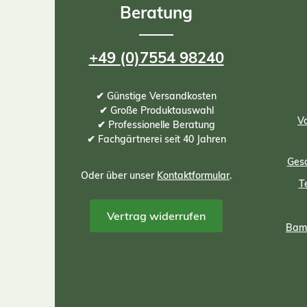
Beratung
vo
Pflan
vitalis
Ras
+49 (0)7554 98240
Kombi
und Mik
und B
✔ Günstige Versandkosten
enthält
Hef
✔ Große Produktauswahl
Vo
g
✔ Professionelle Beratung
Pflanz
✔ Fachgärtnerei seit 40 Jahren
Flasch
si
Gesc
kinderf
Oder über unser
Kontaktformular
.
Kein
T
Ang
Vertrag widerrufen
Bamb