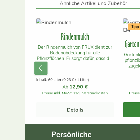
Ähnliche Artikel und Zubehör
Produktgalerie überspringen
Tipp
Rindenmulch
Garten
Der Rindenmulch von FRUX dient zur
Bodenabdeckung für alle
Gartenk
Pflanzflächen. Er sorgt dafür, dass der
pflanzl
Boden locker und durchlüftet bleibt.
zugel
Zusätzlich wird Unkrautwuchs
Österr
gehemmt. Die Teilchen sind bei der
vorall
Inhalt:
60 Liter
(0,23 € / 1 Liter)
feinkörnigen 0-15mm groß. Ein Sack
Regulärer Preis:
12,90 €
reicht für bis zu 1.6 m2.
Ab
Mikroor
Preise inkl. MwSt. zzgl. Versandkosten
Preise
tierisc
unbed
Umwelt
Details
öster
Pflan
den Vo
Persönliche
Rasenfl
Zimm