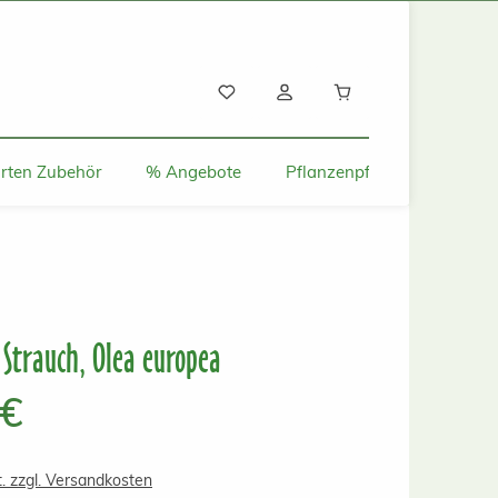
Warenkorb enthält
rten Zubehör
% Angebote
Pflanzenpflege und Tipps
Strauch, Olea europea
s:
 €
t. zzgl. Versandkosten