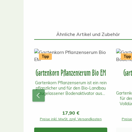
Ähnliche Artikel und Zubehör
Produktgalerie überspringen
Tipp
Tipp
Gartenkorn Pflanzenserum Bio EM
Gar
Gartenkorn Pflanzenserum ist ein rein
pflanzlicher und für den Bio-Landbau
Gartenko
zugelassener Bodenaktivator aus
für d
Österreich mit einer schnellen und
Volldü
vorallem langanhaltenden Wirkung.
Österr
EM steht für effektive
Regulärer Preis:
17,90 €
auch 
Mikroorganismen.Es beinhaltet keine
Preise inkl. MwSt. zzgl. Versandkosten
Preise
be
tierischen Inhaltsstoffe und ist daher
In
unbedenklich für Mensch, Tier und
unbed
Umwelt! Gartenkorn Pflanzenserum