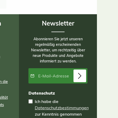
und
.
n
Newsletter
-
 –
e
e
Abonnieren Sie jetzt unseren
r
regelmäßig erscheinenden
rch
Newsletter, um rechtzeitig über
e
neue Produkte und Angebote
n
hen
informiert zu werden.
n
z –
E-Mail-Adresse*
hre
n die
ere
n
Datenschutz
aus
lität
lies
Ich habe die
hre
nts
Datenschutzbestimmungen
 dem
nd
zur Kenntnis genommen
e