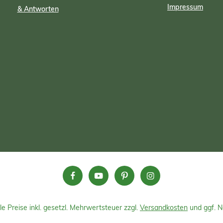
uchsneutral). Eine Handvoll
Impressum
Pflanzen auch vor dem Austrock
& Antworten
enkorn entspricht ca. 35g.
bewahrt werden. Die Pflanzensä
 tier-
sind in den Gößen S, XL, XXL, Ju
inderfreundlich. Gesünderer
und Mammuth erhältlich.XXL
Keine tierischen Inhaltsstoffe.
Pflanzsäcke sind mit und ohne Fen
enehmer Geruch. Reich an
zu bestellen.
nosäuren. Bio-zertifiziert.
hnische Daten Volldünger:
STOFFZUSAMMENSETZUNG
ische Substanz (TS) > 90 %
esamt Stickstoff 5,5 %
hor 2,5 % Gesamtkalium
iumoxid 0,6 %
 0,5 % Salzgehalt 4,0 %
xid 0,15 % TECHNISCH-
HYSIKALISCHE DATEN
üttgewicht ca. 500 kg/m³
röße 0,2-2 mm & 2–7 mm
tel- bis dunkelbraun Geruch
ig pH-Wert 4,5 – 5,5
keit zwei Jahre ab Lieferdatum
g in verschlossenem Gebinde,
, frostfrei, trocken und vor
le Preise inkl. gesetzl. Mehrwertsteuer zzgl.
Versandkosten
und ggf. 
neneinstrahlung schützen