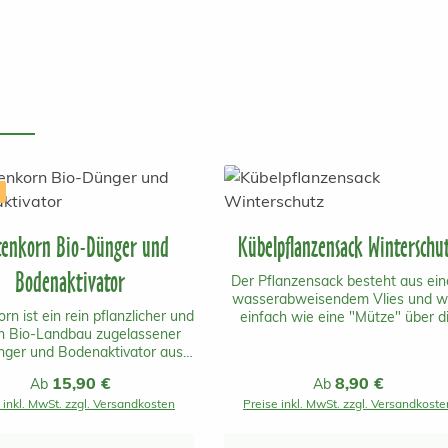
tenkorn Bio-Dünger und
Kübelpflanzensack Winterschu
Bodenaktivator
Der Pflanzensack besteht aus ei
wasserabweisendem Vlies und w
rn ist ein rein pflanzlicher und
einfach wie eine "Mütze" über d
en Bio-Landbau zugelassener
Kübelpflanze gestülpt. Der prakti
nger und Bodenaktivator aus
Pflanzensack schütz die Kübelpfl
eich mit einer schnellen und
vor Temperaturen unter dem
Regulärer Preis:
15,90 €
Regulärer Preis:
8,90 €
Ab
Ab
langanhaltenden Wirkung.Er
Gefierpunkt und vor starkem Win
 inkl. MwSt. zzgl. Versandkosten
Preise inkl. MwSt. zzgl. Versandkoste
inhaltet keine tierischen
Durch das licht- und luftdurchläss
haltsstoffe und ist daher
Material wird die Pflanze weiterhin
enklich für Mensch, Tier und
Licht und Feuchtigkeit versorgt. A