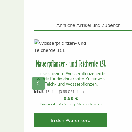
Ähnliche Artikel und Zubehör
Produktgalerie überspringen
Wasserpflanzen- und Teicherde 15L
Diese spezielle Wasserpflanzenerde
wurde für die dauerhafte Kultur von
Teich- und Wasserpflanzen
entwickelt. Im Gegensatz zu
Inhalt:
15 Liter
(0,66 € / 1 Liter)
herkömmlicher Blumenerde enthält sie
Regulärer Preis:
9,90 €
nur wenige organische Bestandteile
Preise inkl. MwSt. zzgl. Versandkosten
und gibt dadurch deutlich weniger
Nährstoffe an das Wasser ab. So
werden Wassertrübungen und
In den Warenkorb
unerwünschtes Algenwachstum
reduziert, während die Pflanzen