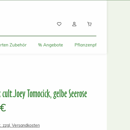
Warenkorb enthält
rten Zubehör
% Angebote
Pflanzenpflege und Tipps
cult.Joey Tomocick, gelbe Seerose
s:
 €
t. zzgl. Versandkosten