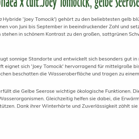
aea x cult.Joey Tomocick, gelbe Seeros
a
Hybride 'Joey Tomocik') gehört zu den beliebtesten gelb bl
nen von Juni bis September in beeindruckender Zahl und set
n stehen in schönem Kontrast zu den großen, sattgrünen S
zugt sonnige Standorte und entwickelt sich besonders gut in
 eignet sich 'Joey Tomocik' hervorragend für mittelgroße b
chen beschatten die Wasseroberfläche und tragen zu einem 
rfüllt die Gelbe Seerose wichtige ökologische Funktionen. 
Wasserorganismen. Gleichzeitig helfen sie dabei, die Erwä
stützen. Dank ihrer Winterhärte und Zuverlässigkeit zählt s