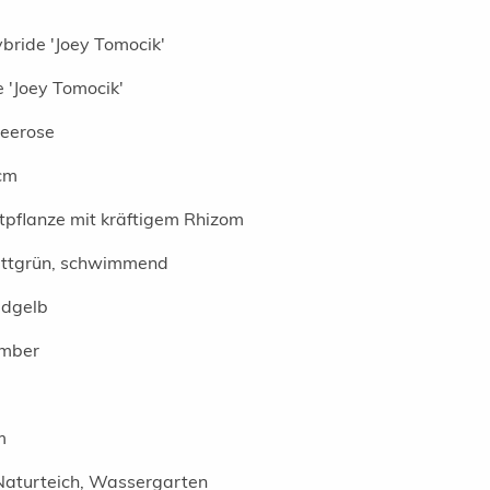
bride 'Joey Tomocik'
 'Joey Tomocik'
Seerose
cm
pflanze mit kräftigem Rhizom
sattgrün, schwimmend
ldgelb
ember
m
Naturteich, Wassergarten