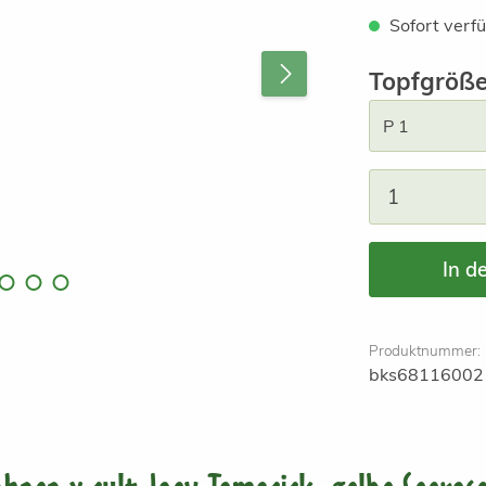
Sofort verfü
Topfgröß
Produkt A
In d
Produktnummer:
bks68116002