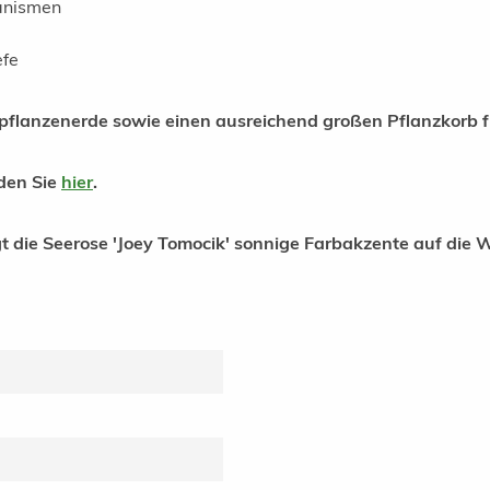
ganismen
efe
flanzenerde sowie einen ausreichend großen Pflanzkorb fü
nden Sie
hier
.
gt die Seerose 'Joey Tomocik' sonnige Farbakzente auf die