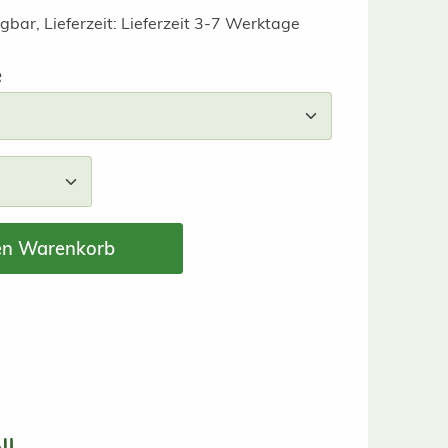
gbar, Lieferzeit: Lieferzeit 3-7 Werktage
auswählen
e
nzahl: Gib den gewünschten Wert ein ode
en Warenkorb