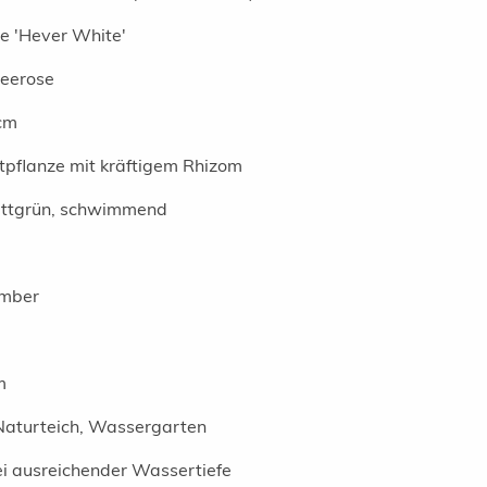
e 'Hever White'
Seerose
cm
pflanze mit kräftigem Rhizom
sattgrün, schwimmend
ember
m
Naturteich, Wassergarten
i ausreichender Wassertiefe