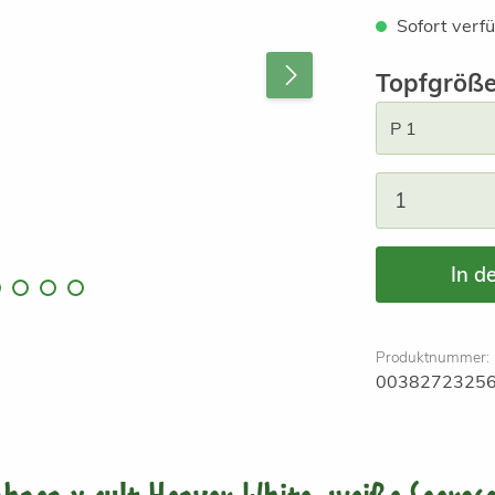
Sofort verfü
Topfgröß
Produkt A
In d
Produktnummer:
0038272325