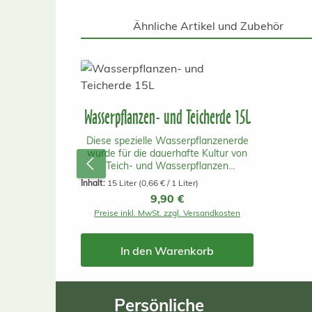
Ähnliche Artikel und Zubehör
Produktgalerie überspringen
Wasserpflanzen- und Teicherde 15L
Diese spezielle Wasserpflanzenerde
wurde für die dauerhafte Kultur von
Teich- und Wasserpflanzen
entwickelt. Im Gegensatz zu
Inhalt:
15 Liter
(0,66 € / 1 Liter)
herkömmlicher Blumenerde enthält sie
Regulärer Preis:
9,90 €
nur wenige organische Bestandteile
Preise inkl. MwSt. zzgl. Versandkosten
und gibt dadurch deutlich weniger
Nährstoffe an das Wasser ab. So
werden Wassertrübungen und
In den Warenkorb
unerwünschtes Algenwachstum
reduziert, während die Pflanzen
gleichzeitig optimale Bedingungen für
eine gesunde Entwicklung erhalten.
Persönliche
Die Erde eignet sich für