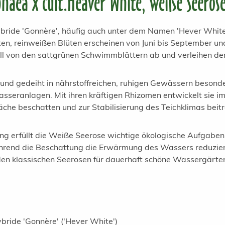
aea x cult.Heaver White, weiße Seeros
ride 'Gonnère', häufig auch unter dem Namen 'Hever White'
üllten, reinweißen Blüten erscheinen von Juni bis September
ll von den sattgrünen Schwimmblättern ab und verleihen dem 
nd gedeiht in nährstoffreichen, ruhigen Gewässern besonders
seranlagen. Mit ihren kräftigen Rhizomen entwickelt sie im 
che beschatten und zur Stabilisierung des Teichklimas beit
g erfüllt die Weiße Seerose wichtige ökologische Aufgaben
rend die Beschattung die Erwärmung des Wassers reduziert.
 den klassischen Seerosen für dauerhaft schöne Wassergärte
bride 'Gonnère' ('Hever White')