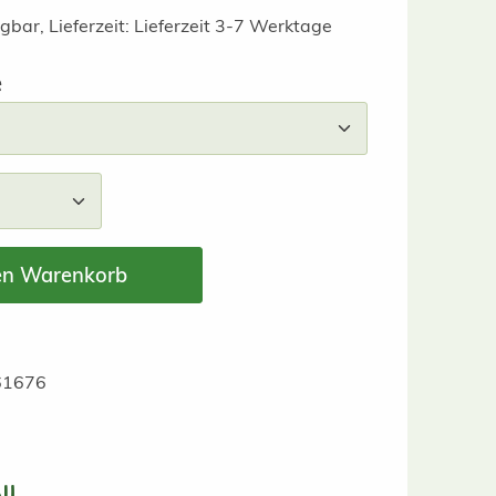
gbar, Lieferzeit: Lieferzeit 3-7 Werktage
auswählen
e
nzahl: Gib den gewünschten Wert ein ode
en Warenkorb
61676