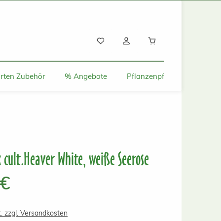
Warenkorb enthält
rten Zubehör
% Angebote
Pflanzenpflege und Tipps
cult.Heaver White, weiße Seerose
s:
 €
t. zzgl. Versandkosten