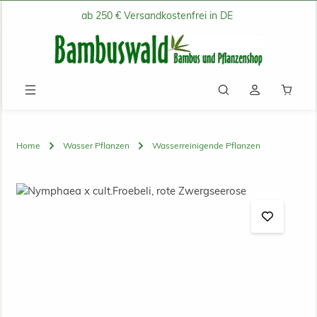
ab 250 € Versandkostenfrei in DE
Zum Hauptinhalt springen
Waren
Home
Wasser Pflanzen
Wasserreinigende Pflanzen
Bildergalerie überspringen