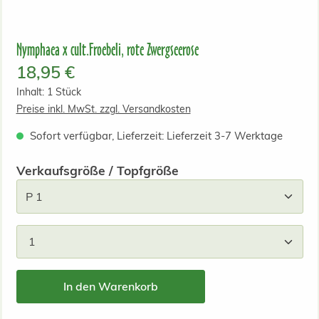
Nymphaea x cult.Froebeli, rote Zwergseerose
Regulärer Preis:
18,95 €
Inhalt:
1 Stück
Preise inkl. MwSt. zzgl. Versandkosten
Sofort verfügbar, Lieferzeit: Lieferzeit 3-7 Werktage
auswählen
Verkaufsgröße / Topfgröße
Produkt Anzahl: Gib den gewünschten Wert ein od
In den Warenkorb