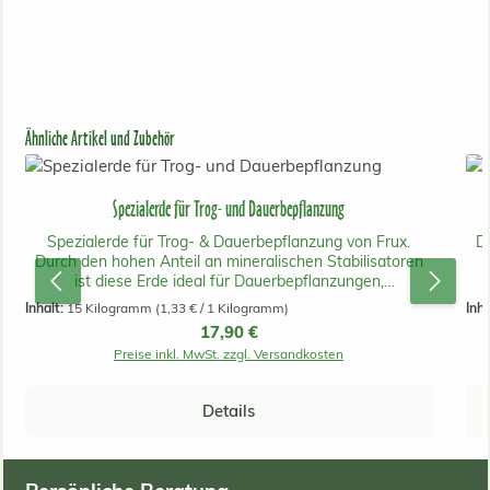
Produktgalerie überspringen
Ähnliche Artikel und Zubehör
Spezialerde für Trog- und Dauerbepflanzung
Spezialerde für Trog- & Dauerbepflanzung von Frux.
D
Durch den hohen Anteil an mineralischen Stabilisatoren
ist diese Erde ideal für Dauerbepflanzungen,
Innenraumbegrünungen und die Bepflanzung von
Inhalt:
15 Kilogramm
(1,33 € / 1 Kilogramm)
Inha
Großgefäßen mit Pflanzeinsatz und
fe
Regulärer Preis:
17,90 €
Bewässerungssystem geeignet. Die Erde ist so
Preise inkl. MwSt. zzgl. Versandkosten
zusammengesetzt, dass sie langfristig nicht
zusammensackt und verdichtet. Auch für salzempfindliche
Pflanzen ist diese Spezialerde sehr geeignet und ist
Details
ebenso als strukturstabiler Unterbau in Hochbeeten zu
verwenden.