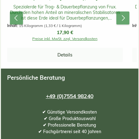
Spezialerde für Trog- & Dauerbepflanzung von Frux.
D
Durch den hohen Anteil an mineralischen Stabilisatoren
ist diese Erde ideal für Dauerbepflanzungen,
Innenraumbegrünungen und die Bepflanzung von
Inhalt:
15 Kilogramm
(1,33 € / 1 Kilogramm)
Inha
Großgefäßen mit Pflanzeinsatz und
fe
Regulärer Preis:
17,90 €
Bewässerungssystem geeignet. Die Erde ist so
Preise inkl. MwSt. zzgl. Versandkosten
zusammengesetzt, dass sie langfristig nicht
zusammensackt und verdichtet. Auch für salzempfindliche
Pflanzen ist diese Spezialerde sehr geeignet und ist
Details
ebenso als strukturstabiler Unterbau in Hochbeeten zu
verwenden.
Persönliche Beratung
+49 (0)7554 98240
✔ Günstige Versandkosten
✔ Große Produktauswahl
✔ Professionelle Beratung
✔ Fachgärtnerei seit 40 Jahren